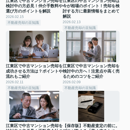
江東区で中古マンション売却を
江東区の中古マンション売却は
検討中の方必見！仲介手数料や
今が相場のポイント！売却を検
選び方のポイントを解説
討する方に最新情報をまとめて
解説
2026.02.15
2026.02.13
不動産売却の豆知識
不動産売却の豆知識
江東区で中古マンション売却を
江東区で中古マンション売却を
成功させる方法は？ポイントや
検討中の方へ！注意点や高く売
流れもご紹介
るためのコツをご紹介
2026.02.11
2026.02.09
不動産売却の豆知識
不動産売却の豆知識
江東区で中古マンション売却を
【保存版】不動産査定の前に。