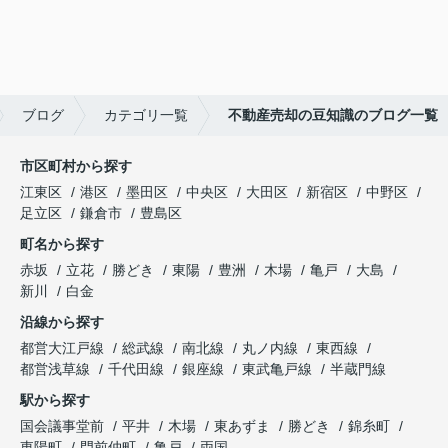
ブログ
カテゴリ一覧
不動産売却の豆知識のブログ一覧
市区町村から探す
江東区
港区
墨田区
中央区
大田区
新宿区
中野区
足立区
鎌倉市
豊島区
町名から探す
赤坂
立花
勝どき
東陽
豊洲
木場
亀戸
大島
新川
白金
沿線から探す
都営大江戸線
総武線
南北線
丸ノ内線
東西線
都営浅草線
千代田線
銀座線
東武亀戸線
半蔵門線
駅から探す
国会議事堂前
平井
木場
東あずま
勝どき
錦糸町
東陽町
門前仲町
亀戸
両国