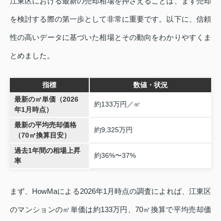
江東区における最新の売却相場を押さえることは、まず売却
を検討する際の第一歩として非常に重要です。以下に、信頼
性の高いデータに基づいた相場とその動向をわかりやすくま
とめました。
指標
数値・状況
最新の㎡単価（2026
約133万円／㎡
年1月時点）
最新の平均売却価格
約9,325万円
（70㎡換算目安）
過去1年間の相場上昇
約36%〜37%
率
まず、HowMaによる2026年1月時点の調査によれば、江東区
のマンションの㎡単価は約133万円、70㎡換算で平均売却価