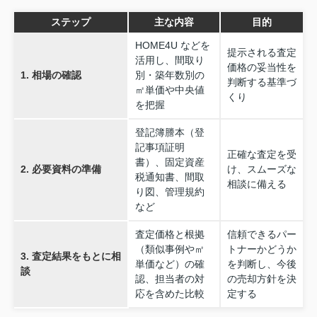
ステップ
主な内容
目的
HOME4U などを
提示される査定
活用し、間取り
価格の妥当性を
1. 相場の確認
別・築年数別の
判断する基準づ
㎡単価や中央値
くり
を把握
登記簿謄本（登
記事項証明
正確な査定を受
書）、固定資産
2. 必要資料の準備
け、スムーズな
税通知書、間取
相談に備える
り図、管理規約
など
査定価格と根拠
信頼できるパー
（類似事例や㎡
トナーかどうか
3. 査定結果をもとに相
単価など）の確
を判断し、今後
談
認、担当者の対
の売却方針を決
応を含めた比較
定する