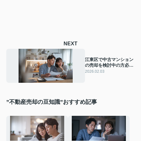
NEXT
江東区で中古マンション
の売却を検討中の方必
見！住み替えやローン計
2026.02.03
画の基本もわかりやすく
紹介
”不動産売却の豆知識”おすすめ記事