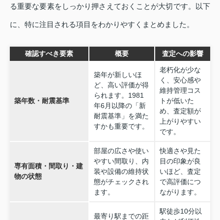
る重要な要素をしっかり押さえておくことが大切です。以下
に、特に注目される項目をわかりやすくまとめました。
確認すべき要素
概要
査定への影響
老朽化が少な
築年が新しいほ
く、安心感や
ど、高い評価が得
維持管理コス
られます。1981
築年数・耐震基準
トが低いた
年6月以降の「新
め、査定額が
耐震基準」を満た
上がりやすい
すかも重要です。
です。
部屋の広さや使い
快適さや見た
やすい間取り、内
目の印象が良
専有面積・間取り・建
装や設備の維持状
いほど、査定
物の状態
態がチェックされ
で高評価につ
ます。
ながります。
駅徒歩10分以
最寄り駅までの距