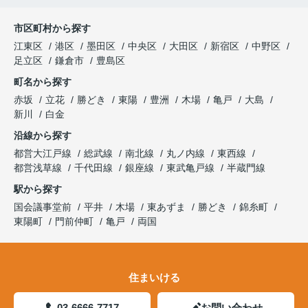
市区町村から探す
江東区
港区
墨田区
中央区
大田区
新宿区
中野区
足立区
鎌倉市
豊島区
町名から探す
赤坂
立花
勝どき
東陽
豊洲
木場
亀戸
大島
新川
白金
沿線から探す
都営大江戸線
総武線
南北線
丸ノ内線
東西線
都営浅草線
千代田線
銀座線
東武亀戸線
半蔵門線
駅から探す
国会議事堂前
平井
木場
東あずま
勝どき
錦糸町
東陽町
門前仲町
亀戸
両国
住まいける
03-6666-7717
お問い合わせ