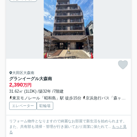
大田区大森南
グランイーグル大森南
2,390
万円
31.62㎡ (1LDK) /築32年 /7階建
東京モノレール「昭和島」駅 徒歩15分
京浜急行バス「森ヶ崎十字路」バス停下車 徒歩3分
エレベーター
駐輪場
リフォーム物件となりますので綺麗なお部屋で新生活を始められます。
また、共有部も清掃・管理が行き届いており清潔に保たれて...
もっと見
る