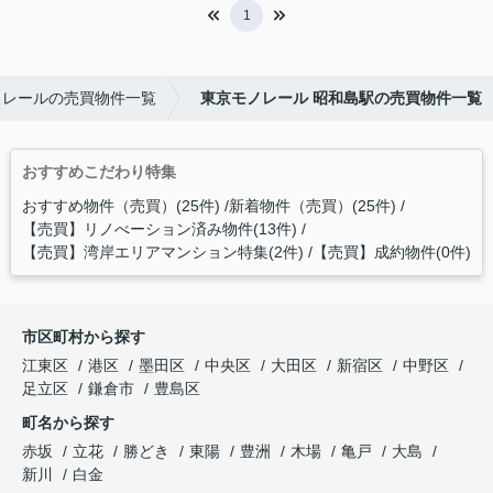
1
ノレールの売買物件一覧
東京モノレール 昭和島駅の売買物件一覧
おすすめこだわり特集
おすすめ物件（売買）(25件)
新着物件（売買）(25件)
【売買】リノべーション済み物件(13件)
【売買】湾岸エリアマンション特集(2件)
【売買】成約物件(0件)
市区町村から探す
江東区
港区
墨田区
中央区
大田区
新宿区
中野区
足立区
鎌倉市
豊島区
町名から探す
赤坂
立花
勝どき
東陽
豊洲
木場
亀戸
大島
新川
白金