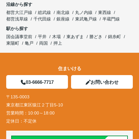
沿線から探す
都営大江戸線
総武線
南北線
丸ノ内線
東西線
都営浅草線
千代田線
銀座線
東武亀戸線
半蔵門線
駅から探す
国会議事堂前
平井
木場
東あずま
勝どき
錦糸町
東陽町
亀戸
両国
押上
住まいける
03-6666-7717
お問い合わせ
〒135-0003
東京都江東区猿江２丁目5-10
営業時間：
10:00～18:00
定休日：
不定休