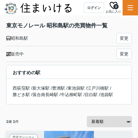
0
ログイン
お気に入り
東京モノレール 昭和島駅の売買物件一覧
昭和島駅
変更
販売中
変更
おすすめの駅
西荻窪駅
/
新大塚駅
/
豊洲駅
/
東池袋駅
/
江戸川橋駅
/
勝どき駅
/
落合南長崎駅
/
牛込柳町駅
/
目白駅
/
池袋駅
1
棟
1
件
中古マンション