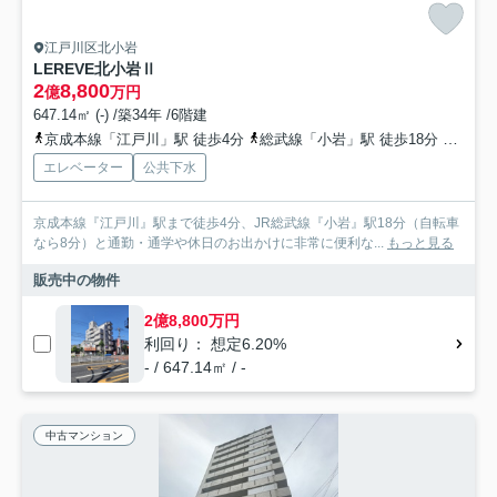
江戸川区北小岩
LEREVE北小岩Ⅱ
2
8,800
億
万円
647.14㎡ (-) /築34年 /6階建
京成本線「江戸川」駅 徒歩4分
総武線「小岩」駅 徒歩18分
京成バ
エレベーター
公共下水
京成本線『江戸川』駅まで徒歩4分、JR総武線『小岩』駅18分（自転車
なら8分）と通勤・通学や休日のお出かけに非常に便利な...
もっと見る
販売中の物件
2億8,800万円
利回り： 想定6.20%
- / 647.14㎡ / -
中古マンション