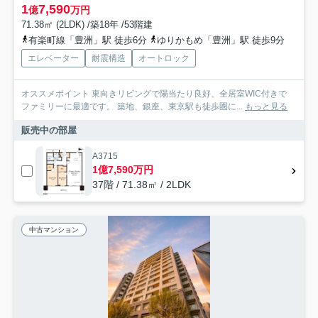
1
7,590
億
万円
71.38㎡ (2LDK) /築18年 /53階建
有楽町線「豊洲」駅 徒歩6分
ゆりかもめ「豊洲」駅 徒歩9分
エレベーター
耐震構造
オートロック
オススメポイント 東向きリビングで陽当たり良好、全居室WIC付きで
ファミリーに最適です。 築地、銀座、東京駅も徒歩圏に...
もっと見る
販売中の部屋
A3715
1億7,590万円
37階 / 71.38㎡ / 2LDK
中古マンション