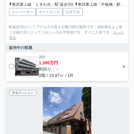
東武東上線「ときわ台」駅 徒歩3分
東武東上線「中板橋」駅 徒歩9分
エレベーター
オートロック
公共下水
駅徒歩3分というアクセスの良さが魅力的な物件です。自転車をよく使
う主婦の方にとってうれしいのが平坦地です。すぐに入居でき...
もっと
見る
販売中の部屋
203
1,390万円
利回り： -
2階 / 19.87㎡ / 1R
中古マンション