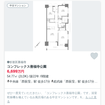
中古マンション
杉並区善福寺
コンフレックス善福寺公園
6,699
万円
54.77㎡ (2LDK) /築22年 /9階建
中央線「西荻窪」駅 徒歩17分
総武線「西荻窪」駅 徒歩17分
中央
ぜひ一度見ていただきたい、「コンフレックス善福寺公園」です。浴室
乾燥機を備えているお風呂場のある中古マンションです。6,...
もっと見
る