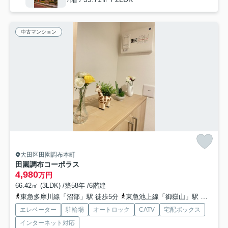
中古マンション
大田区田園調布本町
田園調布コーポラス
4,980
万円
66.42㎡ (3LDK) /築58年 /6階建
東急多摩川線「沼部」駅 徒歩5分
東急池上線「御嶽山」駅 徒歩11分
エレベーター
駐輪場
オートロック
CATV
宅配ボックス
インターネット対応