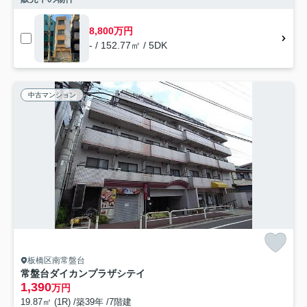
8,800万円
- / 152.77㎡ / 5DK
中古マンション
板橋区南常盤台
常盤台ダイカンプラザシテイ
1,390
万円
19.87㎡ (1R) /築39年 /7階建