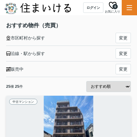
0
ログイン
お気に入り
おすすめ物件（売買）
市区町村から探す
変更
沿線・駅から探す
変更
販売中
変更
25
棟
25
件
中古マンション