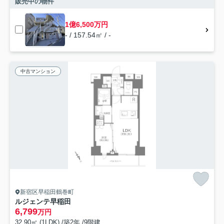
販売中の物件
1億6,500万円
- / 157.54㎡ / -
中古マンション
新宿区早稲田鶴巻町
ルジェンテ早稲田
6,799
万円
32.90㎡ (1LDK) /築2年 /9階建