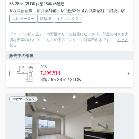
65.28㎡ (2LDK) /築28年 /5階建
西武新宿線「新井薬師前」駅 徒歩3分
西武新宿線「沼袋」駅 徒歩14分
エレベーター
駐輪場
宅配ボックス
「エミール松ヶ丘」：中野区エリアの新居にピッタリ。部屋の向きも大
切な要素のひとつ。こちらの中古マンションは南西向きです。...
もっと
見る
販売中の部屋
306
7,299万円
3階 / 65.28㎡ / 2LDK
中古マンション