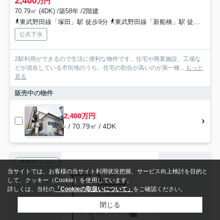
2,400
万円
70.79㎡ (4DK) /築58年 /2階建
東武野田線「塚田」駅 徒歩9分
東武野田線「新船橋」駅 徒歩28分
公共下水
2駅利用ができるので生活に便利な物件です。住宅や商業施設、工場な
どが混在している市街地のうち、住宅の割合が高いのが第一種...
もっと
見る
販売中の物件
2,400万円
- / 70.79㎡ / 4DK
中古マンション
当サイトでは、お客様の当サイト利用状況把握、サービス向上検討を目的と
して、クッキー（Cookie）を使用しています。
詳しくは、当社の
「Cookieの取扱いについて」
をご確認ください。
閉じる