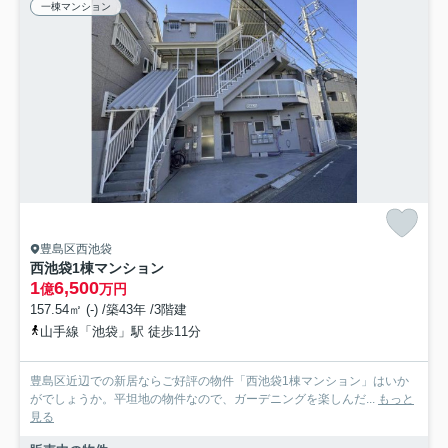
一棟マンション
豊島区西池袋
西池袋1棟マンション
1
6,500
億
万円
157.54㎡ (-) /築43年 /3階建
山手線「池袋」駅 徒歩11分
豊島区近辺での新居ならご好評の物件「西池袋1棟マンション」はいか
がでしょうか。平坦地の物件なので、ガーデニングを楽しんだ...
もっと
見る