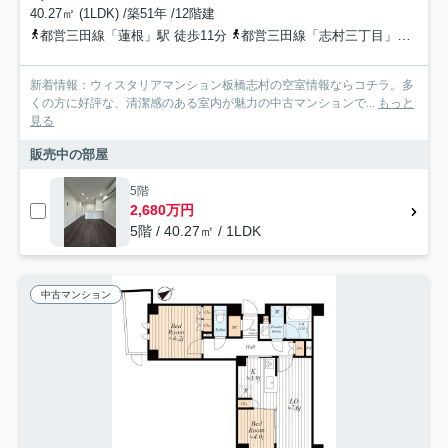
40.27㎡ (1LDK) /築51年 /12階建
都営三田線「蓮根」駅 徒歩11分
都営三田線「志村三丁目」駅 徒歩13分
新着情報：ウィスタリアマンション板橋志村の空室情報ならコチラ。多
くの方に好評な、清潔感のある室内が魅力の中古マンションで...
もっと
見る
販売中の部屋
5階
2,680万円
5階 / 40.27㎡ / 1LDK
中古マンション