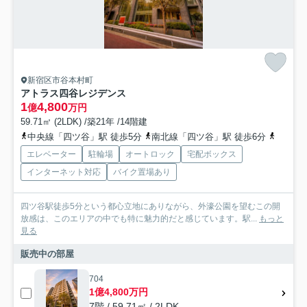
新宿区市谷本村町
アトラス四谷レジデンス
1
4,800
億
万円
59.71㎡ (2LDK) /築21年 /14階建
中央線「四ツ谷」駅 徒歩5分
南北線「四ツ谷」駅 徒歩6分
都営新
エレベーター
駐輪場
オートロック
宅配ボックス
インターネット対応
バイク置場あり
四ツ谷駅徒歩5分という都心立地にありながら、外濠公園を望むこの開
放感は、このエリアの中でも特に魅力的だと感じています。駅...
もっと
見る
販売中の部屋
704
1億4,800万円
7階 / 59.71㎡ / 2LDK