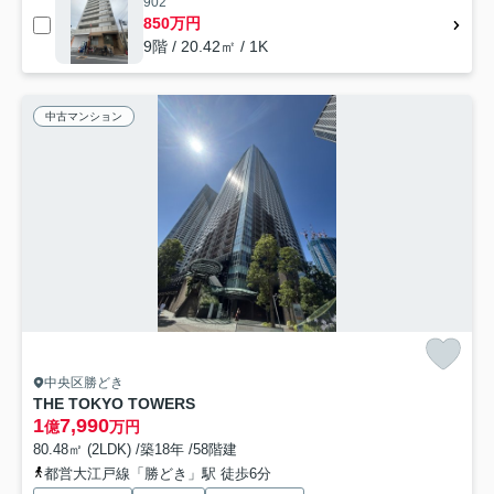
902
850万円
9階 / 20.42㎡ / 1K
中古マンション
中央区勝どき
THE TOKYO TOWERS
1
7,990
億
万円
80.48㎡ (2LDK) /築18年 /58階建
都営大江戸線「勝どき」駅 徒歩6分