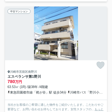
中古マンション
川崎市宮前区南野川
エスペランサ第1野川
780
万円
63.53㎡ (1R) /築38年 /4階建
東急田園都市線「梶が谷」駅 徒歩34分
川崎市バス「野川小学校」バス停下車 徒歩4分
当社がお客様のご希望に適した物件をご紹介いたします。こだわりやご
要望など、お問い合わせお待ちしております。女性スタッフの...
もっと