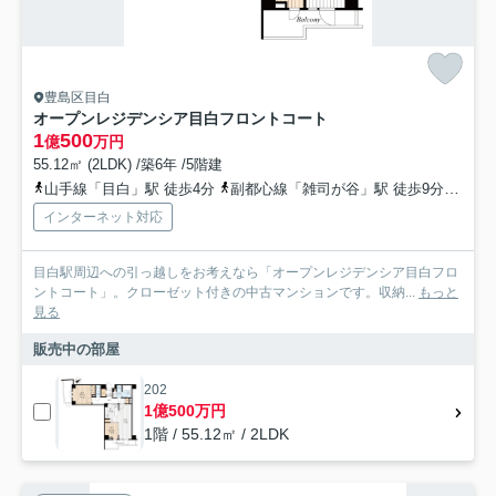
豊島区目白
オープンレジデンシア目白フロントコート
1
500
億
万円
55.12㎡ (2LDK) /築6年 /5階建
山手線「目白」駅 徒歩4分
副都心線「雑司が谷」駅 徒歩9分
山手
インターネット対応
目白駅周辺への引っ越しをお考えなら「オープンレジデンシア目白フロ
ントコート」。クローゼット付きの中古マンションです。収納...
もっと
見る
販売中の部屋
202
1億500万円
1階 / 55.12㎡ / 2LDK