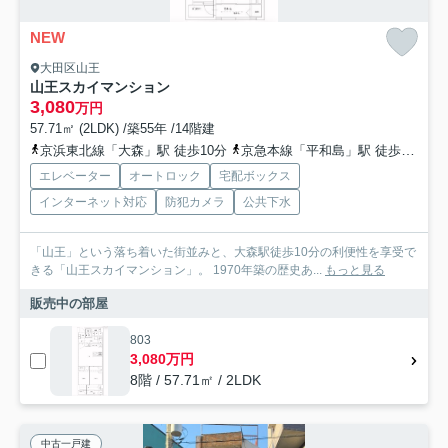
NEW
大田区山王
山王スカイマンション
3,080
万円
57.71㎡ (2LDK) /築55年 /14階建
京浜東北線「大森」駅 徒歩10分
京急本線「平和島」駅 徒歩19分
エレベーター
オートロック
宅配ボックス
インターネット対応
防犯カメラ
公共下水
「山王」という落ち着いた街並みと、大森駅徒歩10分の利便性を享受で
きる「山王スカイマンション」。 1970年築の歴史あ...
もっと見る
販売中の部屋
803
3,080万円
8階 / 57.71㎡ / 2LDK
中古一戸建