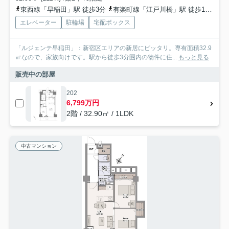
東西線「早稲田」駅 徒歩3分
有楽町線「江戸川橋」駅 徒歩13分
都
エレベーター
駐輪場
宅配ボックス
「ルジェンテ早稲田」：新宿区エリアの新居にピッタリ。専有面積32.9
㎡なので、家族向けです。駅から徒歩3分圏内の物件に住...
もっと見る
販売中の部屋
202
6,799万円
2階 / 32.90㎡ / 1LDK
中古マンション