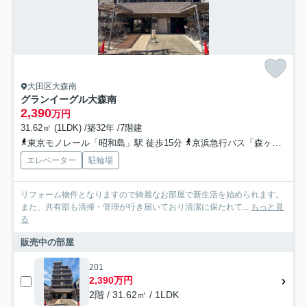
大田区大森南
グランイーグル大森南
2,390
万円
31.62㎡ (1LDK) /築32年 /7階建
東京モノレール「昭和島」駅 徒歩15分
京浜急行バス「森ヶ崎十字路」バス停下車 徒歩3分
エレベーター
駐輪場
リフォーム物件となりますので綺麗なお部屋で新生活を始められます。
また、共有部も清掃・管理が行き届いており清潔に保たれて...
もっと見
る
販売中の部屋
201
2,390万円
2階 / 31.62㎡ / 1LDK