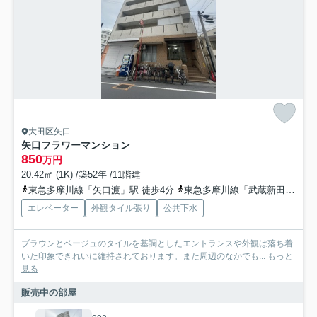
大田区矢口
矢口フラワーマンション
850
万円
20.42㎡ (1K) /築52年 /11階建
東急多摩川線「矢口渡」駅 徒歩4分
東急多摩川線「武蔵新田」駅 徒歩11分
エレベーター
外観タイル張り
公共下水
ブラウンとベージュのタイルを基調としたエントランスや外観は落ち着
いた印象できれいに維持されております。また周辺のなかでも...
もっと
見る
販売中の部屋