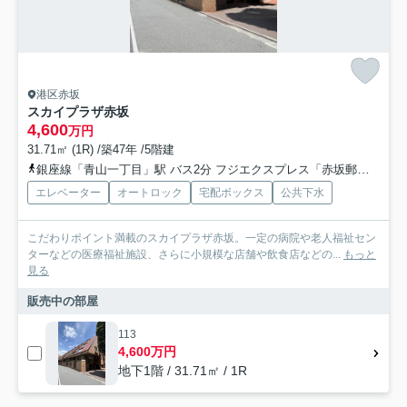
港区赤坂
スカイプラザ赤坂
4,600
万円
31.71㎡ (1R) /築47年 /5階建
銀座線「青山一丁目」駅 バス2分 フジエクスプレス「赤坂郵便局前」 停歩5分
エレベーター
オートロック
宅配ボックス
公共下水
こだわりポイント満載のスカイプラザ赤坂。一定の病院や老人福祉セン
ターなどの医療福祉施設、さらに小規模な店舗や飲食店などの...
もっと
見る
販売中の部屋
113
4,600万円
地下1階 / 31.71㎡ / 1R