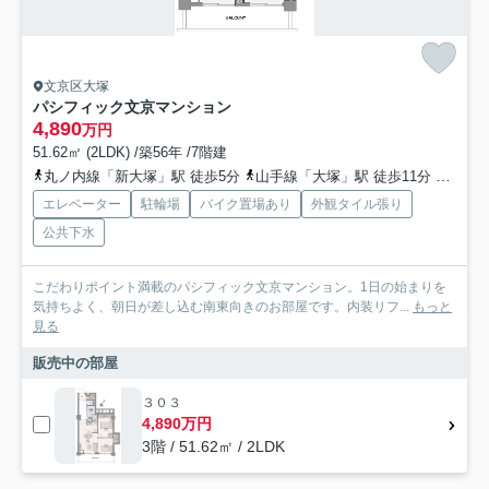
文京区大塚
パシフィック文京マンション
4,890
万円
51.62㎡ (2LDK) /築56年 /7階建
丸ノ内線「新大塚」駅 徒歩5分
山手線「大塚」駅 徒歩11分
有楽町
エレベーター
駐輪場
バイク置場あり
外観タイル張り
公共下水
こだわりポイント満載のパシフィック文京マンション。1日の始まりを
気持ちよく、朝日が差し込む南東向きのお部屋です。内装リフ...
もっと
見る
販売中の部屋
３０３
4,890万円
3階 / 51.62㎡ / 2LDK