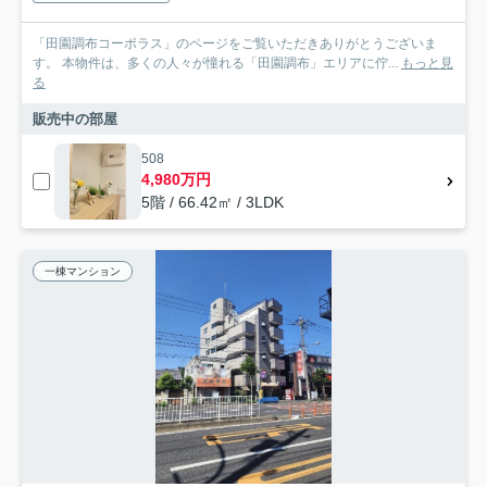
「田園調布コーポラス」のページをご覧いただきありがとうございま
す。 本物件は、多くの人々が憧れる「田園調布」エリアに佇...
もっと見
る
販売中の部屋
508
4,980万円
5階 / 66.42㎡ / 3LDK
一棟マンション