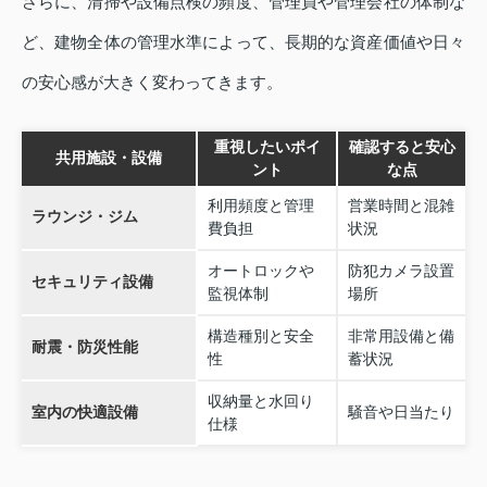
さらに、清掃や設備点検の頻度、管理員や管理会社の体制な
ど、建物全体の管理水準によって、長期的な資産価値や日々
の安心感が大きく変わってきます。
重視したいポイ
確認すると安心
共用施設・設備
ント
な点
利用頻度と管理
営業時間と混雑
ラウンジ・ジム
費負担
状況
オートロックや
防犯カメラ設置
セキュリティ設備
監視体制
場所
構造種別と安全
非常用設備と備
耐震・防災性能
性
蓄状況
収納量と水回り
室内の快適設備
騒音や日当たり
仕様