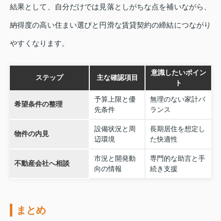
結果として、自分だけでは見落としがちな点を補いながら、
納得度の高い住まい選びと円滑な賃貸契約の締結につながり
やすくなります。
意識したいポイン
ステップ
主な確認項目
ト
予算上限と優
無理のない家計バ
希望条件の整理
先条件
ランス
設備状況と周
長期居住を想定し
物件の内見
辺環境
た快適性
市況と開発動
専門的な助言と手
不動産会社へ相談
向の情報
続き支援
まとめ