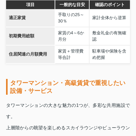
項目
一般的な目安
確認のポイント
手取りの25～
適正家賃
家計全体から逆算
30％
家賃の4～6か
敷金礼金の有無確
初期費用総額
月分
認
家賃＋管理費
駐車場や保険を含
住居関連の月額費用
等合計
め把握
タワーマンション・高級賃貸で重視したい
設備・サービス
タワーマンションの大きな魅力の1つが、多彩な共用施設で
す。
上層階からの眺望を楽しめるスカイラウンジやビューラウン