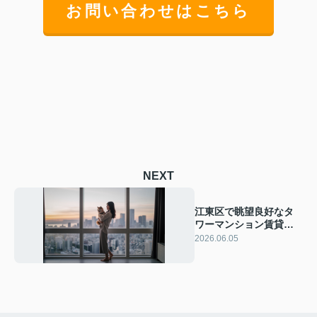
お問い合わせはこちら
NEXT
江東区で眺望良好なタ
ワーマンション賃貸は
どう選ぶ？ペット可で
2026.06.05
こだわり条件も叶える
探し方