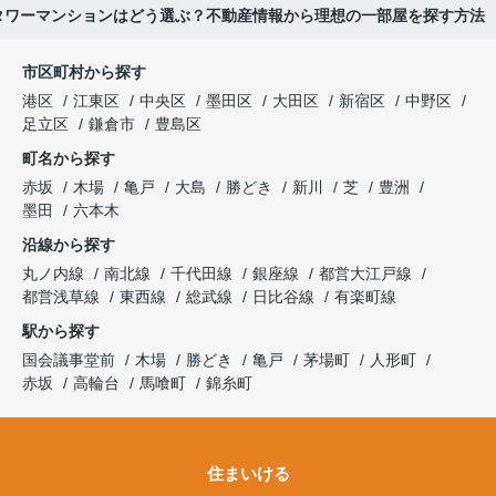
タワーマンションはどう選ぶ？不動産情報から理想の一部屋を探す方法
市区町村から探す
港区
江東区
中央区
墨田区
大田区
新宿区
中野区
足立区
鎌倉市
豊島区
町名から探す
赤坂
木場
亀戸
大島
勝どき
新川
芝
豊洲
墨田
六本木
沿線から探す
丸ノ内線
南北線
千代田線
銀座線
都営大江戸線
都営浅草線
東西線
総武線
日比谷線
有楽町線
駅から探す
国会議事堂前
木場
勝どき
亀戸
茅場町
人形町
赤坂
高輪台
馬喰町
錦糸町
住まいける