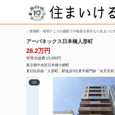
｜豊洲駅・有明テニスの森駅で不動産を探すなら住まいけ
アーバネックス日本橋人形町
28.2万円
管理/共益費 15,000円
東京都
中央区
日本橋小網町
日比谷線「人形町」駅徒歩3分
半蔵門線「水天宮前
1
/
5