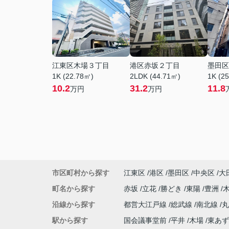
江東区木場３丁目
港区赤坂２丁目
墨田区
1K (22.78㎡)
2LDK (44.71㎡)
1K (2
10.2
31.2
11.8
万円
万円
市区町村から探す
江東区
港区
墨田区
中央区
大
町名から探す
赤坂
立花
勝どき
東陽
豊洲
沿線から探す
都営大江戸線
総武線
南北線
駅から探す
国会議事堂前
平井
木場
東あず