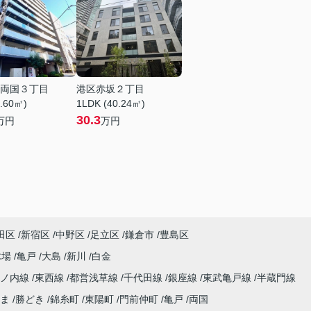
両国３丁目
港区赤坂２丁目
5.60㎡)
1LDK (40.24㎡)
30.3
万円
万円
田区
新宿区
中野区
足立区
鎌倉市
豊島区
木場
亀戸
大島
新川
白金
丸ノ内線
東西線
都営浅草線
千代田線
銀座線
東武亀戸線
半蔵門線
ま
勝どき
錦糸町
東陽町
門前仲町
亀戸
両国