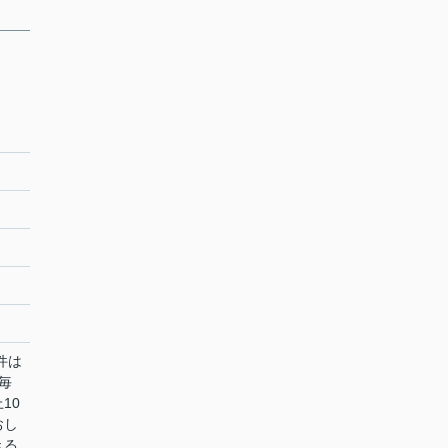
件は
毎
10
おし
きる