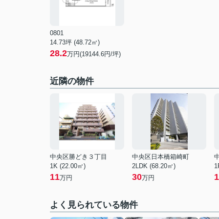
0801
14.73坪 (48.72㎡)
28.2
万円(19144.6円/坪)
近隣の物件
中央区勝どき３丁目
中央区日本橋箱崎町
1K (22.00㎡)
2LDK (68.20㎡)
1
11
30
1
万円
万円
よく見られている物件