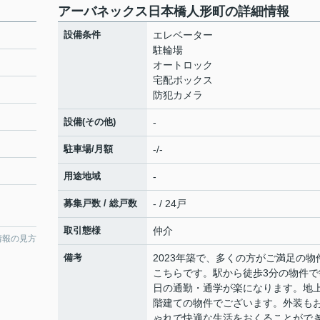
アーバネックス日本橋人形町の詳細情報
設備条件
エレベーター
駐輪場
オートロック
宅配ボックス
防犯カメラ
設備(その他)
-
駐車場/月額
-/-
用途地域
-
募集戸数 / 総戸数
- / 24戸
取引態様
仲介
情報の見方
備考
2023年築で、多くの方がご満足の物
こちらです。駅から徒歩3分の物件で
日の通勤・通学が楽になります。地上
階建ての物件でございます。外装も
ゃれで快適な生活をおくることがで