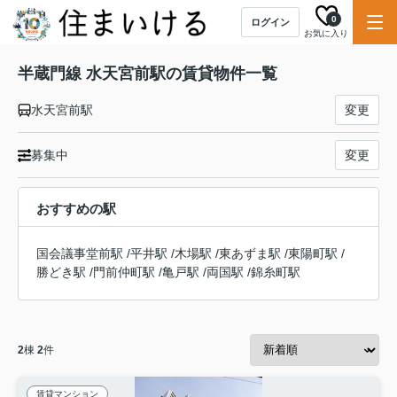
0
ログイン
お気に入り
半蔵門線 水天宮前駅の賃貸物件一覧
水天宮前駅
変更
募集中
変更
おすすめの駅
国会議事堂前駅
/
平井駅
/
木場駅
/
東あずま駅
/
東陽町駅
/
勝どき駅
/
門前仲町駅
/
亀戸駅
/
両国駅
/
錦糸町駅
2
棟
2
件
賃貸マンション