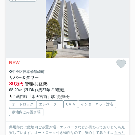
NEW
中央区日本橋箱崎町
リバー＆タワー
30
万円
管理/共益費-
68.20㎡ (2LDK) /築37年 /19階建
半蔵門線「水天宮前」駅 徒歩6分
オートロック
エレベーター
CATV
インターネット対応
敷地内ごみ置き場
共用部には敷地内ごみ置き場・エレベータなどが備わっておりとても充
実しています。オートロック付き物件なので、安心して暮らす...
もっと