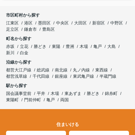
市区町村から探す
江東区
港区
墨田区
中央区
大田区
新宿区
中野区
足立区
鎌倉市
豊島区
町名から探す
赤坂
立花
勝どき
東陽
豊洲
木場
亀戸
大島
新川
白金
沿線から探す
都営大江戸線
総武線
南北線
丸ノ内線
東西線
都営浅草線
千代田線
銀座線
東武亀戸線
半蔵門線
駅から探す
国会議事堂前
平井
木場
東あずま
勝どき
錦糸町
東陽町
門前仲町
亀戸
両国
住まいける