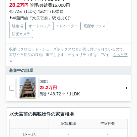
28.2
万円
管理/共益費15,000円
48.72㎡ (1LDK) /築2年 /10階建
半蔵門線「水天宮前」駅 徒歩6分
駐輪場
オートロック
エレベーター
宅配ボックス
防犯カメラ
収納はクロゼット・シューズボックスなどが備え付けられているので、
衣類や日用品の収納に重宝します。セキュリティ面は、TVイ...
もっと見
る
募集中の部屋
0801
28.2万円
8階 / 48.72㎡ / 1LDK
水天宮前の掲載物件の家賃相場
家賃相場
空室件数
-
-
1R～1K