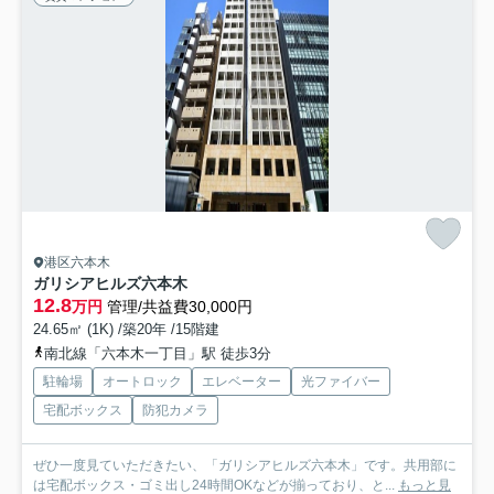
港区六本木
ガリシアヒルズ六本木
12.8
万円
管理/共益費30,000円
24.65㎡ (1K) /築20年 /15階建
南北線「六本木一丁目」駅 徒歩3分
駐輪場
オートロック
エレベーター
光ファイバー
宅配ボックス
防犯カメラ
ぜひ一度見ていただきたい、「ガリシアヒルズ六本木」です。共用部に
は宅配ボックス・ゴミ出し24時間OKなどが揃っており、と...
もっと見