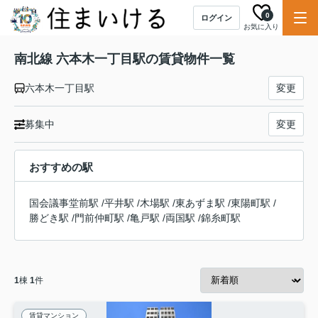
0
ログイン
お気に入り
南北線 六本木一丁目駅の賃貸物件一覧
六本木一丁目駅
変更
募集中
変更
おすすめの駅
国会議事堂前駅
/
平井駅
/
木場駅
/
東あずま駅
/
東陽町駅
/
勝どき駅
/
門前仲町駅
/
亀戸駅
/
両国駅
/
錦糸町駅
1
棟
1
件
賃貸マンション