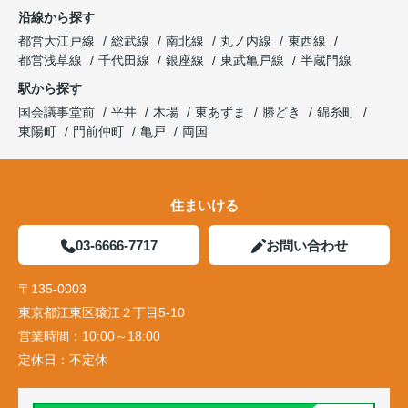
沿線から探す
都営大江戸線
総武線
南北線
丸ノ内線
東西線
都営浅草線
千代田線
銀座線
東武亀戸線
半蔵門線
駅から探す
国会議事堂前
平井
木場
東あずま
勝どき
錦糸町
東陽町
門前仲町
亀戸
両国
住まいける
03-6666-7717
お問い合わせ
〒135-0003
東京都江東区猿江２丁目5-10
営業時間：
10:00～18:00
定休日：
不定休