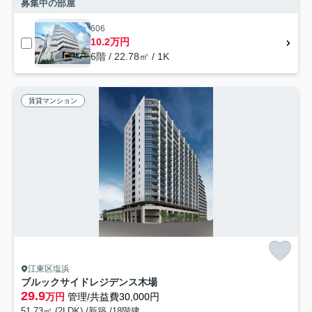
募集中の部屋
606
10.2万円
6階 / 22.78㎡ / 1K
賃貸マンション
江東区塩浜
ブルックサイドレジデンス木場
29.9
万円
管理/共益費30,000円
51.73㎡ (2LDK) /新築 /18階建