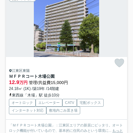
江東区東陽
ＭＦＰＲコート木場公園
12.9
万円
管理/共益費15,000円
24.18㎡ (1K) /築19年 /14階建
東西線「木場」駅 徒歩10分
オートロック
エレベーター
CATV
宅配ボックス
インターネット対応
敷地内ごみ置き場
「ＭＦＰＲコート木場公園」：江東区エリアの新居にピッタリ。オート
ロック機能が付いているので、基本的に住民のみという環境に...
もっと