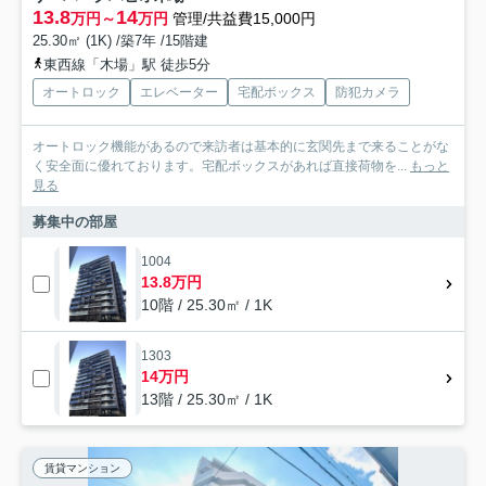
13.8
14
万円～
万円
管理/共益費15,000円
25.30㎡ (1K) /築7年 /15階建
東西線「木場」駅 徒歩5分
オートロック
エレベーター
宅配ボックス
防犯カメラ
オートロック機能があるので来訪者は基本的に玄関先まで来ることがな
く安全面に優れております。宅配ボックスがあれば直接荷物を...
もっと
見る
募集中の部屋
1004
13.8万円
10階 / 25.30㎡ / 1K
1303
14万円
13階 / 25.30㎡ / 1K
賃貸マンション