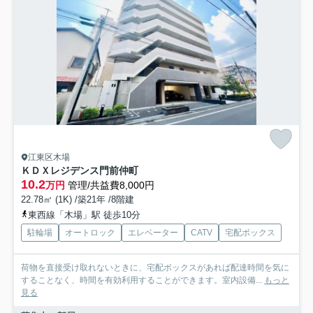
江東区木場
ＫＤＸレジデンス門前仲町
10.2
万円
管理/共益費8,000円
22.78㎡ (1K) /築21年 /8階建
東西線「木場」駅 徒歩10分
駐輪場
オートロック
エレベーター
CATV
宅配ボックス
荷物を直接受け取れないときに、宅配ボックスがあれば配達時間を気に
することなく、時間を有効利用することができます。室内設備...
もっと
見る