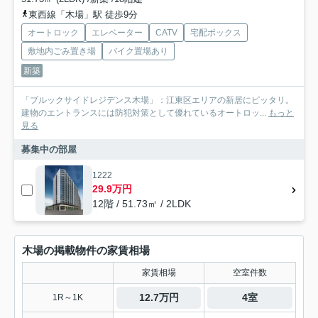
東西線「木場」駅 徒歩9分
オートロック
エレベーター
CATV
宅配ボックス
敷地内ごみ置き場
バイク置場あり
新築
「ブルックサイドレジデンス木場」：江東区エリアの新居にピッタリ。
建物のエントランスには防犯対策として優れているオートロッ...
もっと
見る
募集中の部屋
1222
29.9万円
12階 / 51.73㎡ / 2LDK
木場の掲載物件の家賃相場
家賃相場
空室件数
12.7万円
4室
1R～1K