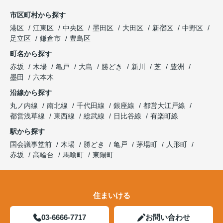
市区町村から探す
港区
江東区
中央区
墨田区
大田区
新宿区
中野区
足立区
鎌倉市
豊島区
町名から探す
赤坂
木場
亀戸
大島
勝どき
新川
芝
豊洲
墨田
六本木
沿線から探す
丸ノ内線
南北線
千代田線
銀座線
都営大江戸線
都営浅草線
東西線
総武線
日比谷線
有楽町線
駅から探す
国会議事堂前
木場
勝どき
亀戸
茅場町
人形町
赤坂
高輪台
馬喰町
東陽町
住まいける
03-6666-7717
お問い合わせ