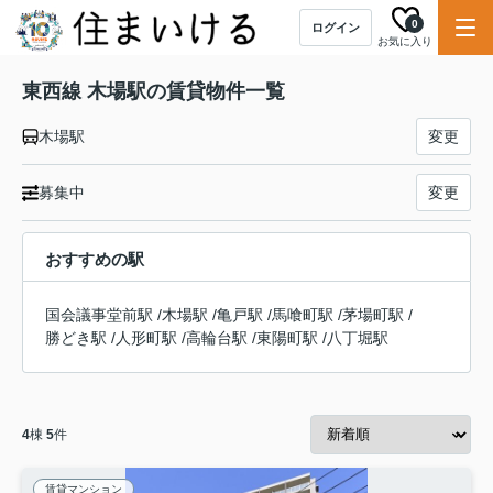
0
ログイン
お気に入り
東西線 木場駅の賃貸物件一覧
木場駅
変更
募集中
変更
おすすめの駅
国会議事堂前駅
/
木場駅
/
亀戸駅
/
馬喰町駅
/
茅場町駅
/
勝どき駅
/
人形町駅
/
高輪台駅
/
東陽町駅
/
八丁堀駅
4
棟
5
件
賃貸マンション