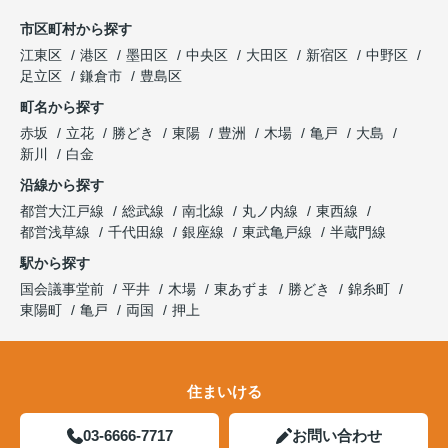
市区町村から探す
江東区
港区
墨田区
中央区
大田区
新宿区
中野区
足立区
鎌倉市
豊島区
町名から探す
赤坂
立花
勝どき
東陽
豊洲
木場
亀戸
大島
新川
白金
沿線から探す
都営大江戸線
総武線
南北線
丸ノ内線
東西線
都営浅草線
千代田線
銀座線
東武亀戸線
半蔵門線
駅から探す
国会議事堂前
平井
木場
東あずま
勝どき
錦糸町
東陽町
亀戸
両国
押上
住まいける
03-6666-7717
お問い合わせ