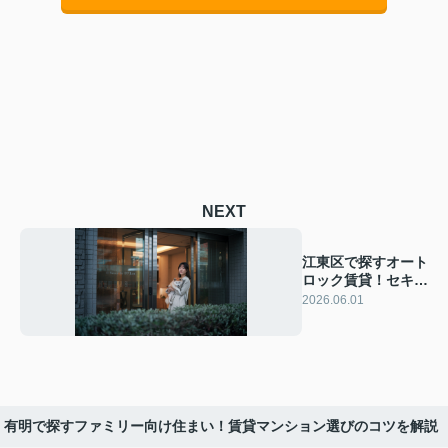
NEXT
江東区で探すオート
ロック賃貸！セキュ
リティ重視でペット
2026.06.01
と安心生活
有明で探すファミリー向け住まい！賃貸マンション選びのコツを解説