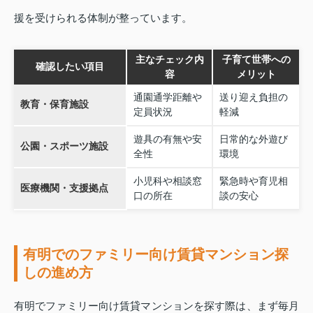
援を受けられる体制が整っています。
主なチェック内
子育て世帯への
確認したい項目
容
メリット
通園通学距離や
送り迎え負担の
教育・保育施設
定員状況
軽減
遊具の有無や安
日常的な外遊び
公園・スポーツ施設
全性
環境
小児科や相談窓
緊急時や育児相
医療機関・支援拠点
口の所在
談の安心
有明でのファミリー向け賃貸マンション探
しの進め方
有明でファミリー向け賃貸マンションを探す際は、まず毎月