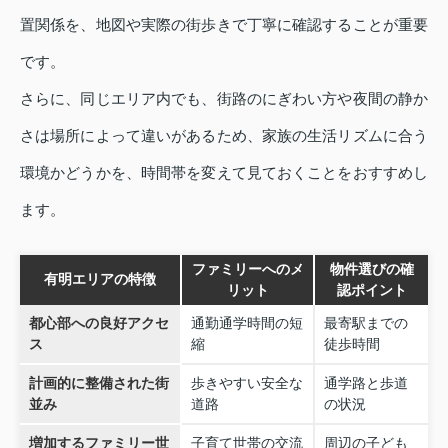
置関係を、地図や実際の街歩きで丁寧に確認することが重要
です。
さらに、同じエリア内でも、街路のにぎわい方や夜間の静か
さは場所によって違いがあるため、家族の生活リズムに合う
環境かどうかを、時間帯を変えて見ておくことをおすすめし
ます。
ファミリーへのメ
物件選びの確
有明エリアの特徴
リット
認ポイント
都心部への良好アクセ
通勤通学時間の短
最寄駅までの
ス
縮
徒歩時間
計画的に整備された街
歩きやすい安全な
通学路と歩道
並み
道路
の状況
増加するファミリー世
子育て世帯の交流
周辺の子ども