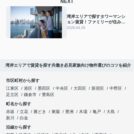
NEXT
湾岸エリアで探すタワーマンシ
ョン賃貸！ファミリーが住み替
え前に知りたいポイント ファミ
2026.04.29
リー目線で湾岸エリア賃貸の注
意点とタワーマンション選びを
解説
湾岸エリアで賃貸を探す共働き必見家族向け物件選びのコツを紹介
市区町村から探す
江東区
港区
墨田区
中央区
大田区
新宿区
中野区
足立区
鎌倉市
豊島区
町名から探す
赤坂
立花
勝どき
東陽
豊洲
木場
亀戸
大島
新川
白金
沿線から探す