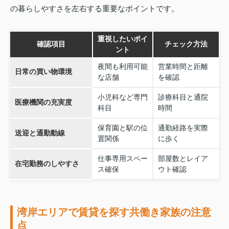
の暮らしやすさを左右する重要なポイントです。
重視したいポイ
確認項目
チェック方法
ント
夜間も利用可能
営業時間と距離
日常の買い物環境
な店舗
を確認
小児科など専門
診療科目と通院
医療機関の充実度
科目
時間
保育園と駅の位
通勤経路を実際
送迎と通勤動線
置関係
に歩く
仕事専用スペー
部屋数とレイア
在宅勤務のしやすさ
ス確保
ウト確認
湾岸エリアで賃貸を探す共働き家族の注意
点