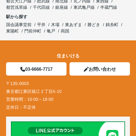
都営大江戸線
総武線
南北線
丸ノ内線
東西線
都営浅草線
千代田線
銀座線
東武亀戸線
半蔵門線
駅から探す
国会議事堂前
平井
木場
東あずま
勝どき
錦糸町
東陽町
門前仲町
亀戸
両国
住まいける
03-6666-7717
お問い合わせ
〒135-0003
東京都江東区猿江２丁目5-10
営業時間：
10:00～18:00
定休日：
不定休