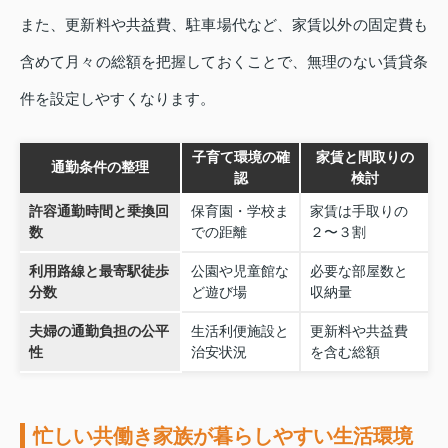
また、更新料や共益費、駐車場代など、家賃以外の固定費も
含めて月々の総額を把握しておくことで、無理のない賃貸条
件を設定しやすくなります。
子育て環境の確
家賃と間取りの
通勤条件の整理
認
検討
許容通勤時間と乗換回
保育園・学校ま
家賃は手取りの
数
での距離
２〜３割
利用路線と最寄駅徒歩
公園や児童館な
必要な部屋数と
分数
ど遊び場
収納量
夫婦の通勤負担の公平
生活利便施設と
更新料や共益費
性
治安状況
を含む総額
忙しい共働き家族が暮らしやすい生活環境