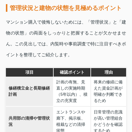
管理状況と建物の状態を見極めるポイント
マンション購入で後悔しないためには、「管理状況」と「建
物の状態」の両面をしっかりと把握することが欠かせませ
ん。この見出しでは、内覧時や事前調査で特に注目すべきポ
イントを整理してご紹介します。
項目
確認ポイント
理由
計画の有無、見
将来の修繕に備
修繕積立金と長期修繕
直しの実施時期
えた資金計画が
計画
（5年以内）、積
明確か判断でき
立の充実度
るため
エントランスや
日常管理の意識
共用部の清掃や管理状
廊下、掲示板、
が高い管理組合
況
植栽などの清掃
かどうかを確認
状態
するため