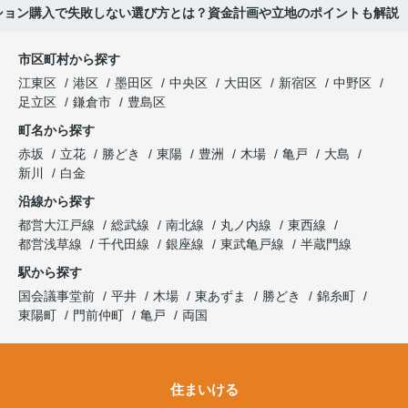
ション購入で失敗しない選び方とは？資金計画や立地のポイントも解説
市区町村から探す
江東区
港区
墨田区
中央区
大田区
新宿区
中野区
足立区
鎌倉市
豊島区
町名から探す
赤坂
立花
勝どき
東陽
豊洲
木場
亀戸
大島
新川
白金
沿線から探す
都営大江戸線
総武線
南北線
丸ノ内線
東西線
都営浅草線
千代田線
銀座線
東武亀戸線
半蔵門線
駅から探す
国会議事堂前
平井
木場
東あずま
勝どき
錦糸町
東陽町
門前仲町
亀戸
両国
住まいける