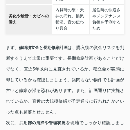
内覧時の壁・天
居住時の快適さ
劣化や騒音・カビへの
井の汚れ、換気
やメンテナンス
備え
状況、音の伝わ
負担を予測する
り具合
ため
まず、
は、購入後の資金リスクを判
修繕積立金と長期修繕計画
断するうえで非常に重要です。長期修繕計画があることだけ
でなく、直近5年以内に見直されているか、積立金が実態に
即しているかも確認しましょう。築間もない物件でも計画が
古いと修繕が滞る恐れがあります。また、計画通りに実施さ
れているか、直近の大規模修繕が予定通りに行われたかとい
った点も見落とせません 。
次に、
を現地でしっかり確認しまし
共用部の清掃や管理状況