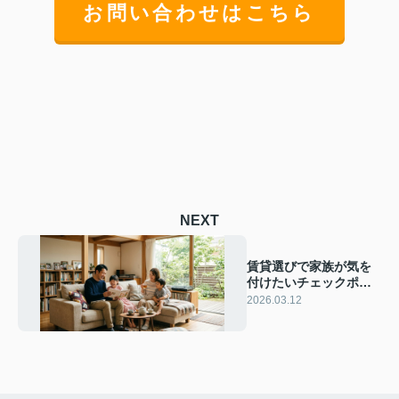
お問い合わせはこちら
NEXT
賃貸選びで家族が気を
付けたいチェックポイ
ントは？安心して住め
2026.03.12
る住まいのポイントも
紹介