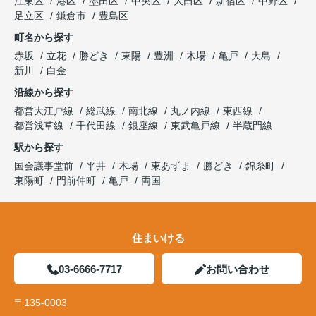
江東区
港区
墨田区
中央区
大田区
新宿区
中野区
足立区
鎌倉市
豊島区
町名から探す
赤坂
立花
勝どき
東陽
豊洲
木場
亀戸
大島
新川
白金
沿線から探す
都営大江戸線
総武線
南北線
丸ノ内線
東西線
都営浅草線
千代田線
銀座線
東武亀戸線
半蔵門線
駅から探す
国会議事堂前
平井
木場
東あずま
勝どき
錦糸町
東陽町
門前仲町
亀戸
両国
住まいける
03-6666-7717
お問い合わせ
〒135-0003