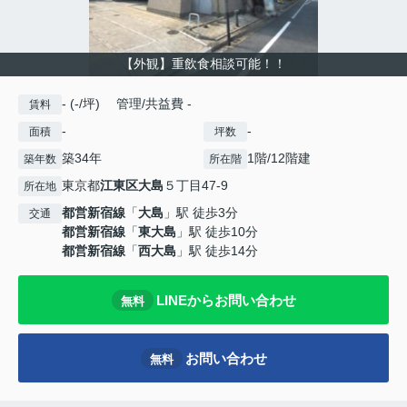
【外観】重飲食相談可能！！
- (-/坪) 管理/共益費 -
賃料
-
-
面積
坪数
築34年
1階/12階建
築年数
所在階
東京都
江東区
大島
５丁目47-9
所在地
都営新宿線
「
大島
」駅 徒歩3分
交通
都営新宿線
「
東大島
」駅 徒歩10分
都営新宿線
「
西大島
」駅 徒歩14分
LINEからお問い合わせ
無料
お問い合わせ
無料