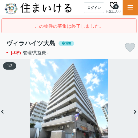
0
ログイン
お気に入り
この物件の募集は終了しました。
ヴィラハイツ大島
空室0
-
(-/坪)
管理/共益費 -
1
/
3