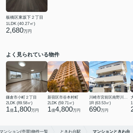
板橋区東坂下２丁目
1LDK (40.27㎡)
2,680
万円
よく見られている物件
鎌倉市小町２丁目
新宿区市谷本村町
川崎市宮前区南野川３丁目
2LDK (89.58㎡)
2LDK (59.71㎡)
1R (63.53㎡)
1
1
1,800
1
4,800
690
億
万円
億
万円
万円
マンション(売買)物件一覧
ときわ台駅
マンションときわ台