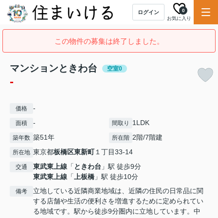
0
ログイン
お気に入り
この物件の募集は終了しました。
マンションときわ台
空室0
-
-
価格
-
1LDK
面積
間取り
築51年
2階/7階建
築年数
所在階
東京都
板橋区
東新町
１丁目33-14
所在地
東武東上線
「
ときわ台
」駅 徒歩9分
交通
東武東上線
「
上板橋
」駅 徒歩10分
立地している近隣商業地域は、近隣の住民の日常品に関
備考
する店舗や生活の便利さを増進するために定められてい
る地域です。駅から徒歩9分圏内に立地しています。中