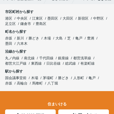
市区町村から探す
港区
中央区
江東区
墨田区
大田区
新宿区
中野区
足立区
鎌倉市
豊島区
町名から探す
赤坂
新川
勝どき
木場
大島
芝
亀戸
豊洲
墨田
六本木
沿線から探す
丸ノ内線
南北線
千代田線
銀座線
都営浅草線
都営大江戸線
東西線
日比谷線
総武線
有楽町線
駅から探す
国会議事堂前
木場
茅場町
勝どき
人形町
亀戸
赤坂
高輪台
馬喰町
八丁堀
住まいける