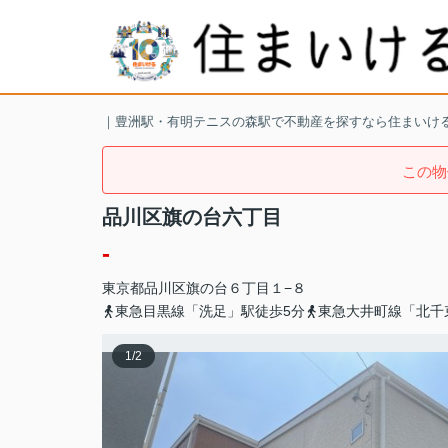
｜豊洲駅・有明テニスの森駅で不動産を探すなら住まいけ
この物
品川区旗の台六丁目
-
東京都
品川区
旗の台
６丁目１−８
東急目黒線「洗足」駅徒歩5分
東急大井町線「北千
1
/
2