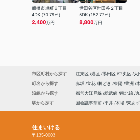
船橋市旭町６丁目
世田谷区世田谷２丁目
4DK (70.79㎡)
5DK (152.77㎡)
2,400
8,800
万円
万円
市区町村から探す
江東区
港区
墨田区
中央区
大
町名から探す
赤坂
立花
勝どき
東陽
豊洲
沿線から探す
都営大江戸線
総武線
南北線
駅から探す
国会議事堂前
平井
木場
東あず
住まいける
〒135-0003