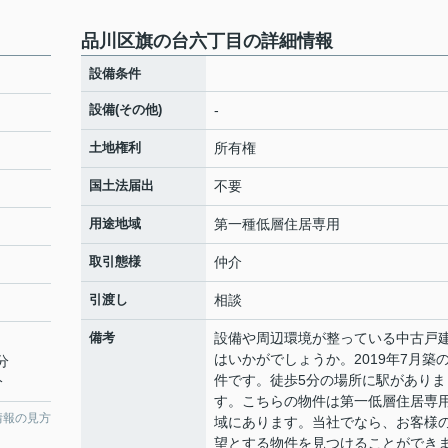
品川区旗の台六丁目の詳細情報
設備条件
設備(その他)
-
土地権利
所有権
国土法届出
不要
用途地域
第一種低層住居専用
取引態様
仲介
引渡し
相談
備考
設備や周辺環境が整っている中古戸
はいかがでしょうか。2019年7月築
分
件です。徒歩5分の場所に駅がありま
分
す。こちらの物件は第一低層住居専
情報の見方
域にあります。当社でなら、お客様
望とする物件を見つけることができ