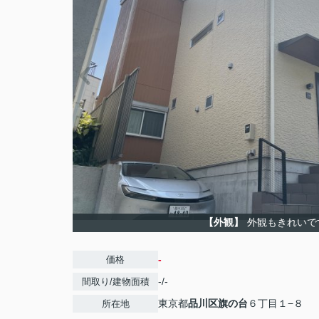
【外観】
外観もきれいで
-
価格
-/-
間取り/建物面積
東京都
品川区
旗の台
６丁目１−８
所在地