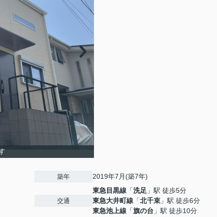
す
2019年7月(築7年)
築年
東急目黒線
「
洗足
」駅 徒歩5分
東急大井町線
「
北千束
」駅 徒歩6分
交通
東急池上線
「
旗の台
」駅 徒歩10分