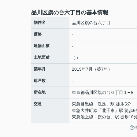
品川区旗の台六丁目の基本情報
物件名
品川区旗の台六丁目
価格
-
建物面積
-
土地面積
-(-)
築年月
2019年7月（築7年）
総戸数
-
所在地
東京都
品川区
旗の台
６丁目１−８
交通
東急目黒線
「
洗足
」駅 徒歩5分
東急大井町線
「
北千束
」駅 徒歩6
東急池上線
「
旗の台
」駅 徒歩10