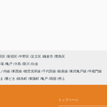
田区
新宿区
中野区
足立区
鎌倉市
豊島区
木場
亀戸
大島
新川
白金
丸ノ内線
東西線
都営浅草線
千代田線
銀座線
東武亀戸線
半蔵門線
ま
勝どき
錦糸町
東陽町
亀戸
両国
押上
トップページ