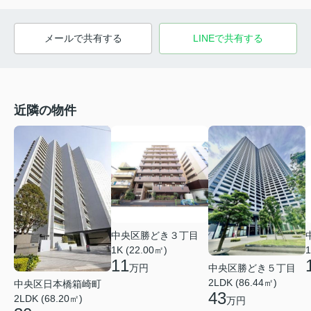
メールで共有する
LINEで共有する
近隣の物件
中央区勝どき３丁目
1
1K (22.00㎡)
11
中央区勝どき５丁目
万円
2LDK (86.44㎡)
中央区日本橋箱崎町
43
2LDK (68.20㎡)
万円