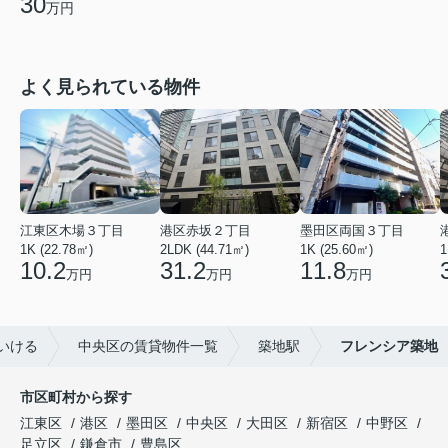
30
万円
よく見られている物件
江東区木場３丁目
港区赤坂２丁目
墨田区両国３丁目
1K (22.78㎡)
2LDK (44.71㎡)
1K (25.60㎡)
1
10.2
31.2
11.8
万円
万円
万円
いける
中央区の賃貸物件一覧
築地駅
フレンシア築地
市区町村から探す
江東区
港区
墨田区
中央区
大田区
新宿区
中野区
足立区
鎌倉市
豊島区