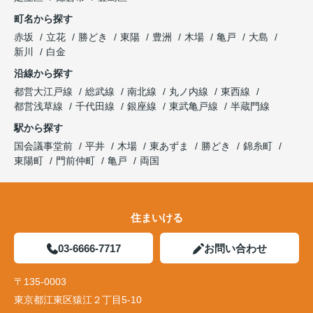
町名から探す
赤坂
立花
勝どき
東陽
豊洲
木場
亀戸
大島
新川
白金
沿線から探す
都営大江戸線
総武線
南北線
丸ノ内線
東西線
都営浅草線
千代田線
銀座線
東武亀戸線
半蔵門線
駅から探す
国会議事堂前
平井
木場
東あずま
勝どき
錦糸町
東陽町
門前仲町
亀戸
両国
住まいける
03-6666-7717
お問い合わせ
〒135-0003
東京都江東区猿江２丁目5-10