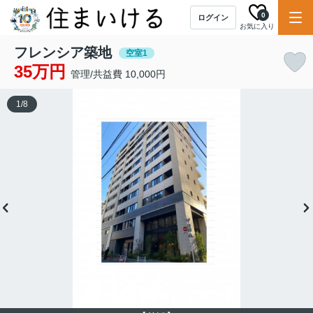
0
ログイン
お気に入り
フレンシア築地
空室1
35万円
管理/共益費 10,000円
1
/
8