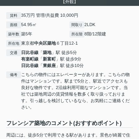
【外観】
35万円 管理/共益費 10,000円
賃料
54.95㎡
2LDK
面積
間取り
築5年
8階/12階建
築年数
所在階
東京都
中央区
築地
６丁目12-1
所在地
日比谷線
「
築地
」駅 徒歩5分
交通
有楽町線
「
新富町
」駅 徒歩9分
日比谷線
「
東銀座
」駅 徒歩10分
こちらの物件にはエレベーターがあります。こちらの物
備考
件はマンションです。駅まで5分と、駅近でアクセスも
良好な物件です。2沿線利用可能なマンションです。当
社では築地周辺の賃貸情報を数多く取り扱っておりま
す。引っ越しを検討しているなら、お気軽にご連絡くだ
さい。
フレンシア築地のコメント(おすすめポイント)
周辺には、徒歩5分で利用できる駅があります。景色が綺麗で住