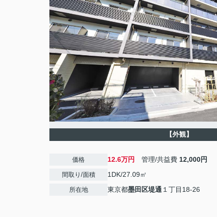
【外観】
12.6万円
管理/共益費
12,000円
価格
1DK/27.09㎡
間取り/面積
東京都
墨田区
堤通
１丁目18-26
所在地