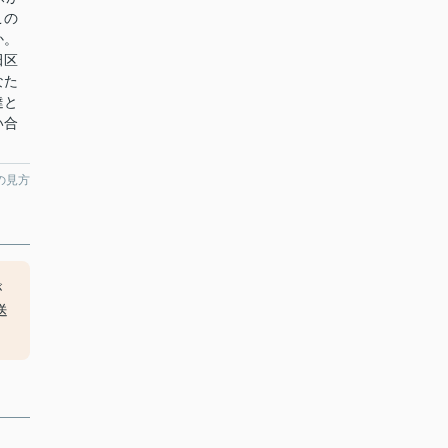
この
か。
田区
なた
達と
い合
の見方
が
送