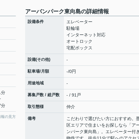
アーバンパーク東向島の詳細情報
設備条件
エレベーター
駐輪場
インターネット対応
オートロック
宅配ボックス
設備(その他)
-
駐車場/月額
-/0円
用途地域
-
1分
募集戸数 / 総戸数
- / 91戸
分
7分
取引態様
仲介
情報の見方
備考
こだわりで選びたい方におすすめ。
区エリアで住まいをお探しなら「ア
ンパーク東向島」。エレベーター付
物件です。徒歩11分で駅へのアクセ