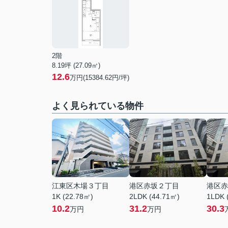
2階
8.19坪 (27.09㎡)
12.6
万円(15384.62円/坪)
よく見られている物件
江東区木場３丁目
港区赤坂２丁目
港区赤
1K (22.78㎡)
2LDK (44.71㎡)
1LDK 
10.2
31.2
30.3
万円
万円