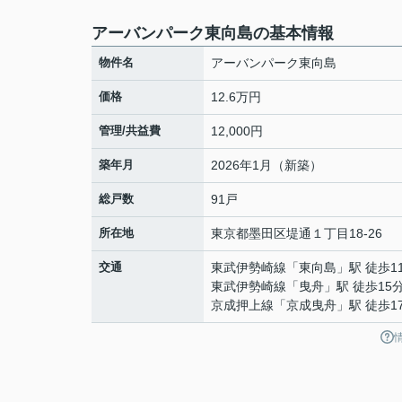
アーバンパーク東向島の基本情報
物件名
アーバンパーク東向島
価格
12.6万円
管理/共益費
12,000円
築年月
2026年1月（新築）
総戸数
91戸
所在地
東京都
墨田区
堤通
１丁目18-26
交通
東武伊勢崎線
「
東向島
」駅 徒歩1
東武伊勢崎線
「
曳舟
」駅 徒歩15
京成押上線
「
京成曳舟
」駅 徒歩1