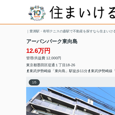
｜豊洲駅・有明テニスの森駅で不動産を探すなら住まいけ
アーバンパーク東向島
12.6万円
管理/共益費 12,000円
東京都
墨田区
堤通
１丁目18-26
東武伊勢崎線「東向島」駅徒歩11分
東武伊勢崎線「
1
/
5