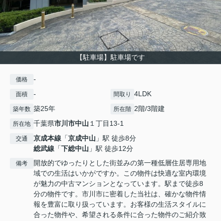
【駐車場】駐車場です
-
価格
-
4LDK
面積
間取り
築25年
2階/3階建
築年数
所在階
千葉県
市川市
中山
１丁目13-1
所在地
京成本線
「
京成中山
」駅 徒歩8分
交通
総武線
「
下総中山
」駅 徒歩12分
開放的でゆったりとした街並みの第一種低層住居専用地
備考
域での生活はいかがですか。この物件は快適な室内環境
が魅力の中古マンションとなっています。駅まで徒歩8
分の物件です。市川市に密着した当社は、確かな物件情
報を豊富に取り扱っています。お客様の生活スタイルに
合った物件や、希望される条件に合った物件のご紹介致