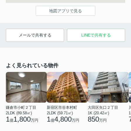
地図アプリで見る
メールで共有する
LINEで共有する
よく見られている物件
鎌倉市小町２丁目
新宿区市谷本村町
大田区矢口２丁目
2LDK (89.58㎡)
2LDK (59.71㎡)
1K (20.42㎡)
1
1
1,800
1
4,800
850
億
万円
億
万円
万円