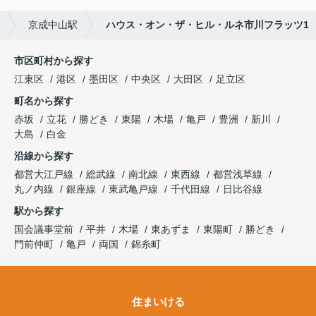
京成中山駅
ハウス・オン・ザ・ヒル・ルネ市川フラッツ1
市区町村から探す
江東区
港区
墨田区
中央区
大田区
足立区
町名から探す
赤坂
立花
勝どき
東陽
木場
亀戸
豊洲
新川
大島
白金
沿線から探す
都営大江戸線
総武線
南北線
東西線
都営浅草線
丸ノ内線
銀座線
東武亀戸線
千代田線
日比谷線
駅から探す
国会議事堂前
平井
木場
東あずま
東陽町
勝どき
門前仲町
亀戸
両国
錦糸町
住まいける