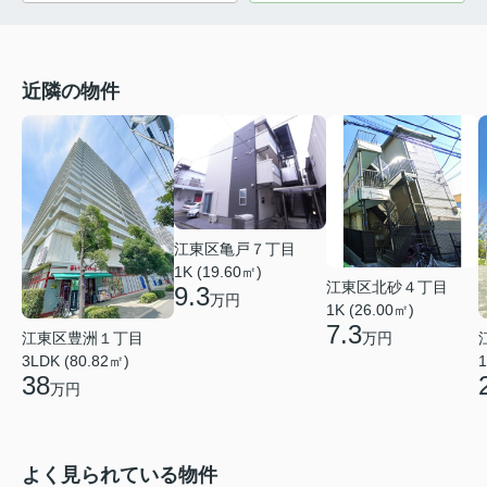
近隣の物件
江東区亀戸７丁目
1K (19.60㎡)
江東区北砂４丁目
9.3
万円
1K (26.00㎡)
7.3
江東区豊洲１丁目
万円
3LDK (80.82㎡)
1
38
万円
よく見られている物件