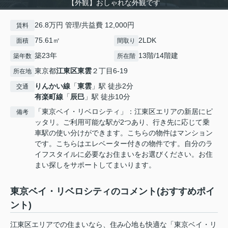
【外観】おしゃれな外観です
26.8万円 管理/共益費 12,000円
賃料
75.61㎡
2LDK
面積
間取り
築23年
13階/14階建
築年数
所在階
東京都
江東区
東雲
２丁目6-19
所在地
りんかい線
「
東雲
」駅 徒歩2分
交通
有楽町線
「
辰巳
」駅 徒歩10分
「東京ベイ・リベロシティ」：江東区エリアの新居にピ
備考
ッタリ。ご利用可能な駅が2つあり、行き先に応じて乗
車駅の使い分けができます。こちらの物件はマンション
です。こちらはエレベーター付きの物件です。自分のラ
イフスタイルに必要なお住まいをお選びください。お住
まい探しをサポートしてまいります。
東京ベイ・リベロシティのコメント(おすすめポイ
ント)
江東区エリアでの住まいなら、住み心地も快適な「東京ベイ・リ