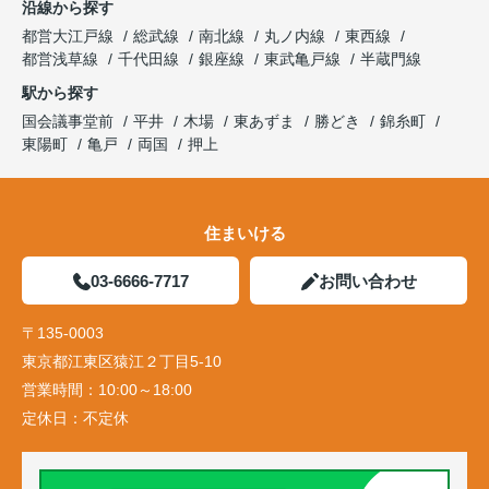
沿線から探す
都営大江戸線
総武線
南北線
丸ノ内線
東西線
都営浅草線
千代田線
銀座線
東武亀戸線
半蔵門線
駅から探す
国会議事堂前
平井
木場
東あずま
勝どき
錦糸町
東陽町
亀戸
両国
押上
住まいける
03-6666-7717
お問い合わせ
〒135-0003
東京都江東区猿江２丁目5-10
営業時間：
10:00～18:00
定休日：
不定休