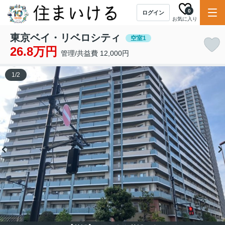
0
ログイン
お気に入り
東京ベイ・リベロシティ
空室1
26.8万円
管理/共益費 12,000円
1
/
2