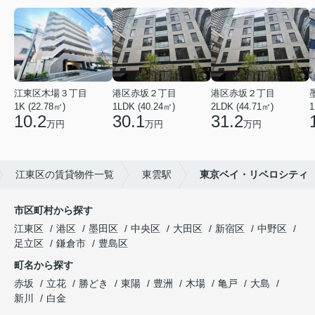
江東区木場３丁目
港区赤坂２丁目
港区赤坂２丁目
1K (22.78㎡)
1LDK (40.24㎡)
2LDK (44.71㎡)
1
10.2
30.1
31.2
万円
万円
万円
江東区の賃貸物件一覧
東雲駅
東京ベイ・リベロシティ
市区町村から探す
江東区
港区
墨田区
中央区
大田区
新宿区
中野区
足立区
鎌倉市
豊島区
町名から探す
赤坂
立花
勝どき
東陽
豊洲
木場
亀戸
大島
新川
白金