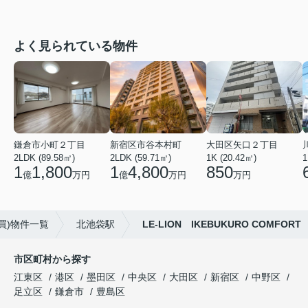
よく見られている物件
鎌倉市小町２丁目
新宿区市谷本村町
大田区矢口２丁目
2LDK (89.58㎡)
2LDK (59.71㎡)
1K (20.42㎡)
1
1
1,800
1
4,800
850
億
万円
億
万円
万円
買)物件一覧
北池袋駅
LE-LION IKEBUKURO COMFORT
市区町村から探す
江東区
港区
墨田区
中央区
大田区
新宿区
中野区
足立区
鎌倉市
豊島区