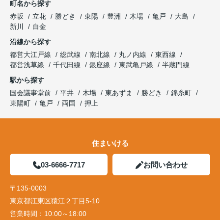
町名から探す
赤坂
立花
勝どき
東陽
豊洲
木場
亀戸
大島
新川
白金
沿線から探す
都営大江戸線
総武線
南北線
丸ノ内線
東西線
都営浅草線
千代田線
銀座線
東武亀戸線
半蔵門線
駅から探す
国会議事堂前
平井
木場
東あずま
勝どき
錦糸町
東陽町
亀戸
両国
押上
住まいける
03-6666-7717
お問い合わせ
〒135-0003
東京都江東区猿江２丁目5-10
営業時間：
10:00～18:00