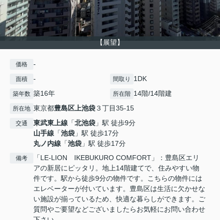
【展望】
-
価格
-
1DK
面積
間取り
築16年
14階/14階建
築年数
所在階
東京都
豊島区
上池袋
３丁目35-15
所在地
東武東上線
「
北池袋
」駅 徒歩9分
交通
山手線
「
池袋
」駅 徒歩17分
丸ノ内線
「
池袋
」駅 徒歩17分
「LE-LION IKEBUKURO COMFORT」：豊島区エリ
備考
アの新居にピッタリ。地上14階建てで、住みやすい物
件です。駅から徒歩9分の物件です。こちらの物件には
エレベーターが付いています。豊島区は生活に欠かせな
い施設が揃っているため、快適な暮らしができます。ご
質問やご要望などございましたらお気軽にお問い合わせ
下さい。