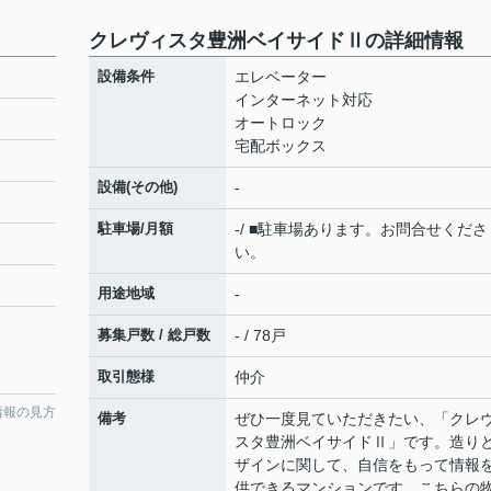
クレヴィスタ豊洲ベイサイドⅡの詳細情報
設備条件
エレベーター
インターネット対応
オートロック
宅配ボックス
設備(その他)
-
駐車場/月額
-/ ■駐車場あります。お問合せくださ
い。
用途地域
-
募集戸数 / 総戸数
- / 78戸
取引態様
仲介
情報の見方
備考
ぜひ一度見ていただきたい、「クレ
スタ豊洲ベイサイドⅡ」です。造り
ザインに関して、自信をもって情報
供できるマンションです。こちらの