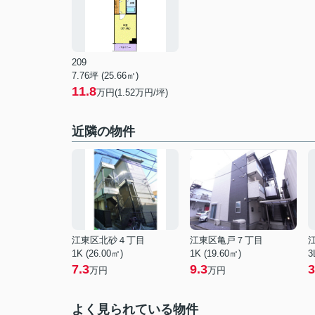
209
7.76坪 (25.66㎡)
11.8
万円(1.52万円/坪)
近隣の物件
江東区北砂４丁目
江東区亀戸７丁目
1K (26.00㎡)
1K (19.60㎡)
3
7.3
9.3
3
万円
万円
よく見られている物件