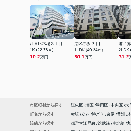
江東区木場３丁目
港区赤坂２丁目
港区赤
1K (22.78㎡)
1LDK (40.24㎡)
2LDK 
10.2
30.1
31.2
万円
万円
市区町村から探す
江東区
港区
墨田区
中央区
大
町名から探す
赤坂
立花
勝どき
東陽
豊洲
沿線から探す
都営大江戸線
総武線
南北線