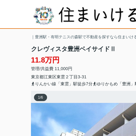
｜豊洲駅・有明テニスの森駅で不動産を探すなら住まいけ
クレヴィスタ豊洲ベイサイドⅡ
11.8万円
管理/共益費 11,000円
東京都
江東区
東雲
２丁目3-31
りんかい線「東雲」駅徒歩7分
ゆりかもめ「豊洲」
1
/
6