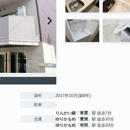
す
2017年10月(築8年)
築年
-
駐車
りんかい線
「
東雲
」駅 徒歩7分
ゆりかもめ
「
豊洲
」駅 徒歩20分
交通
ゆりかもめ
「
有明
」駅 徒歩20分