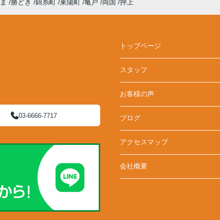
ま
勝どき
錦糸町
東陽町
亀戸
両国
押上
トップページ
スタッフ
お客様の声
03-6666-7717
ブログ
アクセスマップ
会社概要