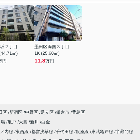
坂２丁目
墨田区両国３丁目
(44.71㎡)
1K (25.60㎡)
11.8
万円
万円
田区
新宿区
中野区
足立区
鎌倉市
豊島区
木場
亀戸
大島
新川
白金
丸ノ内線
東西線
都営浅草線
千代田線
銀座線
東武亀戸線
半蔵門線