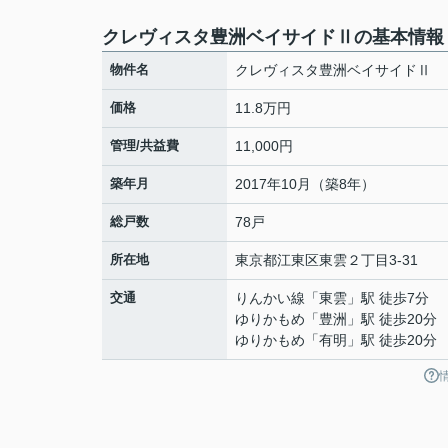
クレヴィスタ豊洲ベイサイドⅡの基本情報
物件名
クレヴィスタ豊洲ベイサイドⅡ
価格
11.8万円
管理/共益費
11,000円
築年月
2017年10月（築8年）
総戸数
78戸
所在地
東京都
江東区
東雲
２丁目3-31
交通
りんかい線
「
東雲
」駅 徒歩7分
ゆりかもめ
「
豊洲
」駅 徒歩20分
ゆりかもめ
「
有明
」駅 徒歩20分