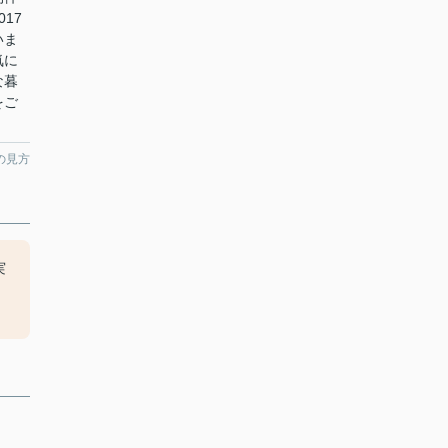
17
いま
気に
な暮
をご
の見方
実
、