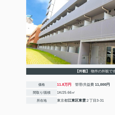
【外観】
物件の外観で
11.8万円
管理/共益費
11,000円
価格
1K/25.66㎡
間取り/面積
東京都
江東区
東雲
２丁目3-31
所在地