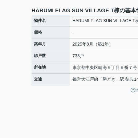
HARUMI FLAG SUN VILLAGE T棟の基
物件名
HARUMI FLAG SUN VILLAGE T
価格
-
築年月
2025年8月（築1年）
総戸数
733戸
所在地
東京都
中央区
晴海
５丁目５番７号
交通
都営大江戸線
「
勝どき
」駅 徒歩1