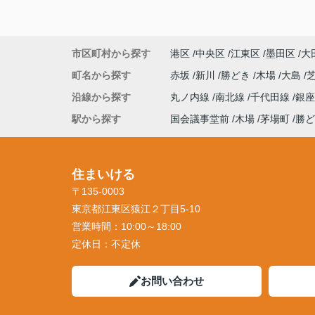
市区町村から探す
港区
中央区
江東区
墨田区
大
町名から探す
赤坂
新川
勝どき
木場
大島
沿線から探す
丸ノ内線
南北線
千代田線
銀
駅から探す
国会議事堂前
木場
茅場町
勝ど
住まいける
〒135-0003
東京都江東区猿江２丁目5-10
営業時間：
10:00～18:00
定休日：
不定休
お問い合わせ