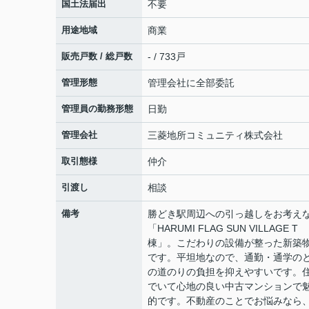
国土法届出
不要
用途地域
商業
販売戸数 / 総戸数
- / 733戸
管理形態
管理会社に全部委託
管理員の勤務形態
日勤
管理会社
三菱地所コミュニティ株式会社
取引態様
仲介
引渡し
相談
備考
勝どき駅周辺への引っ越しをお考え
「HARUMI FLAG SUN VILLAGE T
棟」。こだわりの設備が整った新築
です。平坦地なので、通勤・通学の
の道のりの負担を抑えやすいです。
でいて心地の良い中古マンションで
的です。不動産のことでお悩みなら