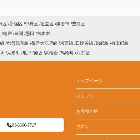
田区
新宿区
中野区
足立区
鎌倉市
豊島区
芝
亀戸
豊洲
墨田
六本木
座線
都営浅草線
都営大江戸線
東西線
日比谷線
総武線
有楽町線
き
人形町
亀戸
赤坂
高輪台
馬喰町
八丁堀
トップページ
スタッフ
お客様の声
03-6666-7717
ブログ