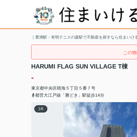
｜豊洲駅・有明テニスの森駅で不動産を探すなら住まいけ
この物
HARUMI FLAG SUN VILLAGE T棟
-
東京都
中央区
晴海
５丁目５番７号
都営大江戸線「勝どき」駅徒歩14分
1
/
6