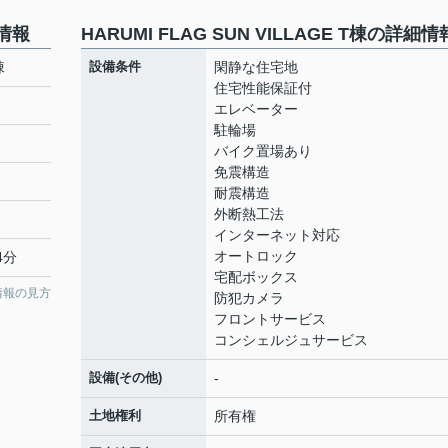
本情報
HARUMI FLAG SUN VILLAGE T棟の詳細情
棟
設備条件
閑静な住宅地
住宅性能保証付
エレベーター
駐輪場
バイク置場あり
免震構造
耐震構造
外断熱工法
インターネット対応
オートロック
4分
宅配ボックス
情報の見方
防犯カメラ
フロントサービス
コンシェルジュサービス
設備(その他)
-
土地権利
所有権