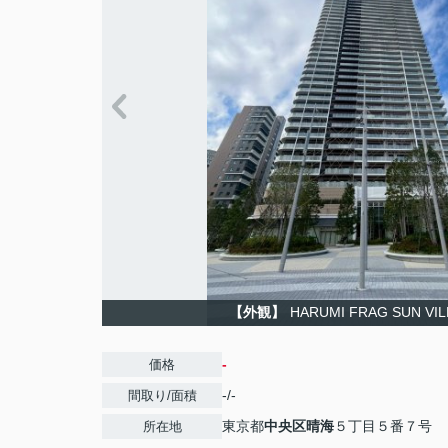
【外観】
HARUMI FRAG SUN VI
-
価格
-/-
間取り/面積
東京都
中央区
晴海
５丁目５番７号
所在地