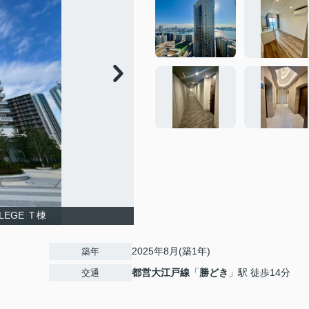
LLEGE Ｔ棟
2025年8月(築1年)
築年
都営大江戸線
「
勝どき
」駅 徒歩14分
交通