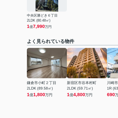
中央区勝どき６丁目
2LDK (80.48㎡)
1
7,990
億
万円
よく見られている物件
鎌倉市小町２丁目
新宿区市谷本村町
川崎市
2LDK (89.58㎡)
2LDK (59.71㎡)
1R (6
1
1,800
1
4,800
690
億
万円
億
万円