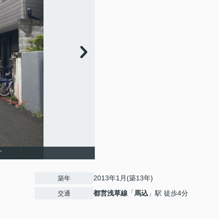
す
2013年1月(築13年)
築年
都営浅草線
「
馬込
」駅 徒歩4分
交通