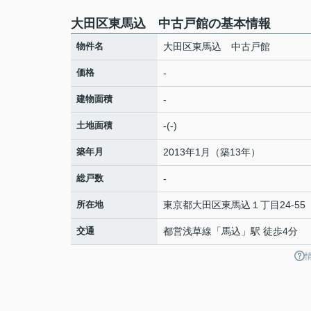
大田区東馬込 中古戸館の基本情報
物件名
大田区東馬込 中古戸館
価格
-
建物面積
-
土地面積
-(-)
築年月
2013年1月（築13年）
総戸数
-
所在地
東京都
大田区
東馬込
１丁目24-55
交通
都営浅草線
「
馬込
」駅 徒歩4分