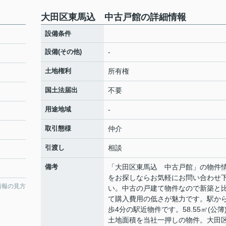
大田区東馬込 中古戸館の詳細情報
設備条件
設備(その他)
-
土地権利
所有権
国土法届出
不要
用途地域
-
取引態様
仲介
引渡し
相談
備考
「大田区東馬込 中古戸館」の物件
をお探しならお気軽にお問い合わせ
情報の見方
い。中古の戸建て物件なので新築と
て購入費用の低さが魅力です。駅か
歩4分の駅近物件です。58.55㎡(公簿
土地面積を当社一押しの物件。大田