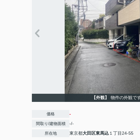
【外観】
物件の外観で
-
価格
-/-
間取り/建物面積
東京都
大田区
東馬込
１丁目24-55
所在地