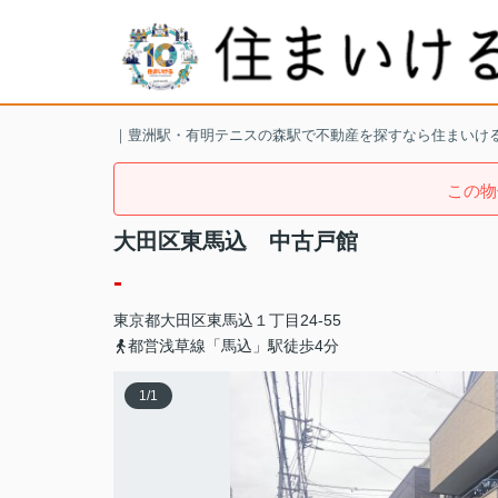
｜豊洲駅・有明テニスの森駅で不動産を探すなら住まいけ
この物
大田区東馬込 中古戸館
-
東京都
大田区
東馬込
１丁目24-55
都営浅草線「馬込」駅徒歩4分
1
/
1