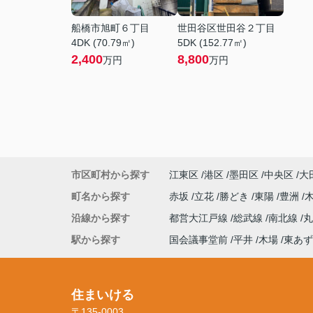
船橋市旭町６丁目
世田谷区世田谷２丁目
4DK (70.79㎡)
5DK (152.77㎡)
2,400
8,800
万円
万円
市区町村から探す
江東区
港区
墨田区
中央区
大
町名から探す
赤坂
立花
勝どき
東陽
豊洲
沿線から探す
都営大江戸線
総武線
南北線
駅から探す
国会議事堂前
平井
木場
東あず
住まいける
〒135-0003