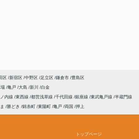
田区
新宿区
中野区
足立区
鎌倉市
豊島区
木場
亀戸
大島
新川
白金
丸ノ内線
東西線
都営浅草線
千代田線
銀座線
東武亀戸線
半蔵門線
ま
勝どき
錦糸町
東陽町
亀戸
両国
押上
トップページ