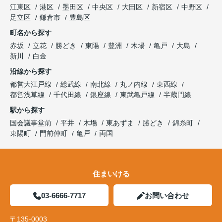
江東区
港区
墨田区
中央区
大田区
新宿区
中野区
足立区
鎌倉市
豊島区
町名から探す
赤坂
立花
勝どき
東陽
豊洲
木場
亀戸
大島
新川
白金
沿線から探す
都営大江戸線
総武線
南北線
丸ノ内線
東西線
都営浅草線
千代田線
銀座線
東武亀戸線
半蔵門線
駅から探す
国会議事堂前
平井
木場
東あずま
勝どき
錦糸町
東陽町
門前仲町
亀戸
両国
住まいける
03-6666-7717
お問い合わせ
〒135-0003