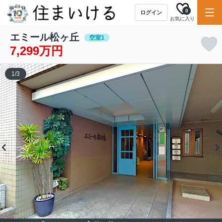
0
ログイン
お気に入り
エミール松ヶ丘
空室1
7,299万円
1
/
3