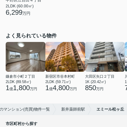
2LDK (60.00㎡)
6,299
万円
よく見られている物件
鎌倉市小町２丁目
新宿区市谷本村町
大田区矢口２丁目
2LDK (89.58㎡)
2LDK (59.71㎡)
1K (20.42㎡)
1
1
1,800
1
4,800
850
億
万円
億
万円
万円
のマンション(売買)物件一覧
新井薬師前駅
エミール松ヶ丘
市区町村から探す