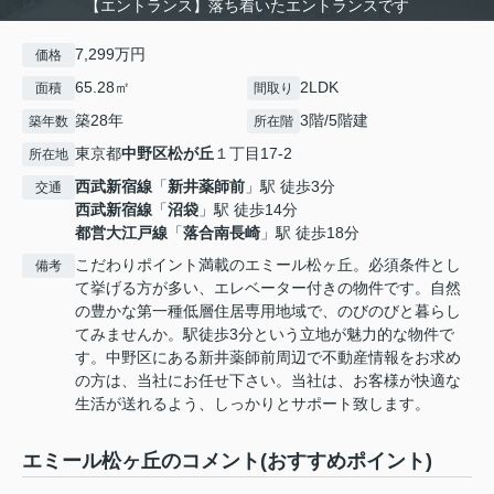
【エントランス】落ち着いたエントランスです
7,299万円
価格
65.28㎡
2LDK
面積
間取り
築28年
3階/5階建
築年数
所在階
東京都
中野区
松が丘
１丁目17-2
所在地
西武新宿線
「
新井薬師前
」駅 徒歩3分
交通
西武新宿線
「
沼袋
」駅 徒歩14分
都営大江戸線
「
落合南長崎
」駅 徒歩18分
こだわりポイント満載のエミール松ヶ丘。必須条件とし
備考
て挙げる方が多い、エレベーター付きの物件です。自然
の豊かな第一種低層住居専用地域で、のびのびと暮らし
てみませんか。駅徒歩3分という立地が魅力的な物件で
す。中野区にある新井薬師前周辺で不動産情報をお求め
の方は、当社にお任せ下さい。当社は、お客様が快適な
生活が送れるよう、しっかりとサポート致します。
エミール松ヶ丘のコメント(おすすめポイント)