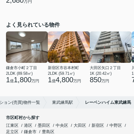
2,680
万円
よく見られている物件
鎌倉市小町２丁目
新宿区市谷本村町
大田区矢口２丁目
2LDK (89.58㎡)
2LDK (59.71㎡)
1K (20.42㎡)
1
1
1,800
1
4,800
850
億
万円
億
万円
万円
ション(売買)物件一覧
東武練馬駅
レーベンハイム東武練馬
市区町村から探す
江東区
港区
墨田区
中央区
大田区
新宿区
中野区
足立区
鎌倉市
豊島区