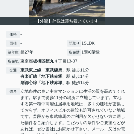
【外観】外観は落ち着いています
-
価格
-
1SLDK
面積
間取り
築27年
1階/6階建
築年数
所在階
東京都
板橋区
徳丸
４丁目13-37
所在地
東武東上線
「
東武練馬
」駅 徒歩11分
交通
有楽町線
「
地下鉄赤塚
」駅 徒歩14分
副都心線
「
地下鉄赤塚
」駅 徒歩14分
立地条件の良い中古マンションは生活の質を高めてくれ
備考
ます。駅まで徒歩11分の場所に立地しています。立地
する第一種中高層住居専用地域は、多くの建物が密集し
ておらず、オフィスビルの建設も許可されていない地域
です。普段から東武練馬のご利用が欠かせない方に適し
た物件をご紹介します。こだわりの条件やご要望などが
あれば、ぜひ当社にお聞かせ下さい。メール、又はお電