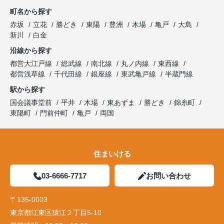
町名から探す
赤坂
立花
勝どき
東陽
豊洲
木場
亀戸
大島
新川
白金
沿線から探す
都営大江戸線
総武線
南北線
丸ノ内線
東西線
都営浅草線
千代田線
銀座線
東武亀戸線
半蔵門線
駅から探す
国会議事堂前
平井
木場
東あずま
勝どき
錦糸町
東陽町
門前仲町
亀戸
両国
住まいける
03-6666-7717
お問い合わせ
〒135-0003
東京都江東区猿江２丁目5-10