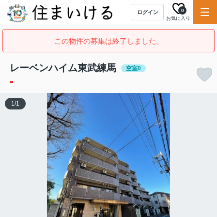
0
ログイン
お気に入り
この物件の募集は終了しました。
レーベンハイム東武練馬
空室0
-
1
/
1