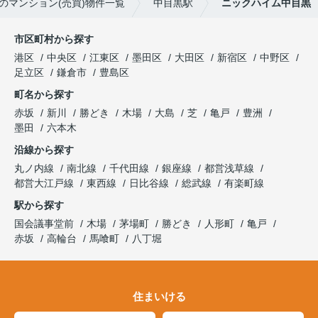
のマンション(売買)物件一覧
中目黒駅
ニックハイム中目黒
市区町村から探す
港区
中央区
江東区
墨田区
大田区
新宿区
中野区
足立区
鎌倉市
豊島区
町名から探す
赤坂
新川
勝どき
木場
大島
芝
亀戸
豊洲
墨田
六本木
沿線から探す
丸ノ内線
南北線
千代田線
銀座線
都営浅草線
都営大江戸線
東西線
日比谷線
総武線
有楽町線
駅から探す
国会議事堂前
木場
茅場町
勝どき
人形町
亀戸
赤坂
高輪台
馬喰町
八丁堀
住まいける