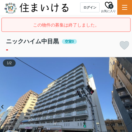
0
ログイン
お気に入り
この物件の募集は終了しました。
ニックハイム中目黒
空室0
-
1
/
2