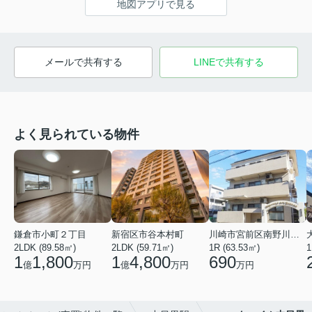
地図アプリで見る
メールで共有する
LINEで共有する
よく見られている物件
鎌倉市小町２丁目
新宿区市谷本村町
川崎市宮前区南野川３丁目
2LDK (89.58㎡)
2LDK (59.71㎡)
1R (63.53㎡)
1
1
1,800
1
4,800
690
億
万円
億
万円
万円