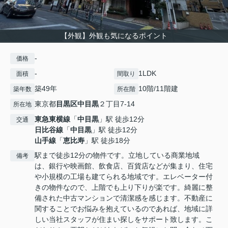
【外観】外観も気になるポイント
-
価格
-
1LDK
面積
間取り
築49年
10階/11階建
築年数
所在階
東京都
目黒区
中目黒
２丁目7-14
所在地
東急東横線
「
中目黒
」駅 徒歩12分
交通
日比谷線
「
中目黒
」駅 徒歩12分
山手線
「
恵比寿
」駅 徒歩18分
駅まで徒歩12分の物件です。立地している商業地域
備考
は、銀行や映画館、飲食店、百貨店などが集まり、住宅
や小規模の工場も建てられる地域です。エレベーター付
きの物件なので、上階でも上り下りが楽です。綺麗に整
備された中古マンションで清潔感を感じます。不動産に
関することでお悩みを抱えているのであれば、地域に詳
しい当社スタッフが住まい探しをサポート致します。こ