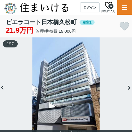
0
ログイン
お気に入り
ビエラコート日本橋久松町
空室1
21.9万円
管理/共益費 15,000円
1
/
17