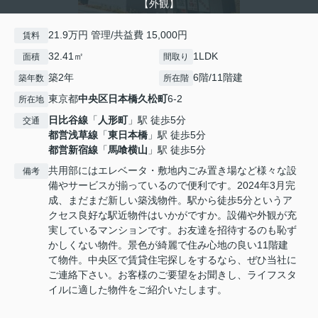
【外観】
21.9万円 管理/共益費 15,000円
賃料
32.41㎡
1LDK
面積
間取り
築2年
6階/11階建
築年数
所在階
東京都
中央区
日本橋久松町
6-2
所在地
日比谷線
「
人形町
」駅 徒歩5分
交通
都営浅草線
「
東日本橋
」駅 徒歩5分
都営新宿線
「
馬喰横山
」駅 徒歩5分
共用部にはエレベータ・敷地内ごみ置き場など様々な設
備考
備やサービスが揃っているので便利です。2024年3月完
成、まだまだ新しい築浅物件。駅から徒歩5分というア
クセス良好な駅近物件はいかがですか。設備や外観が充
実しているマンションです。お友達を招待するのも恥ず
かしくない物件。景色が綺麗で住み心地の良い11階建
て物件。中央区で賃貸住宅探しをするなら、ぜひ当社に
ご連絡下さい。お客様のご要望をお聞きし、ライフスタ
イルに適した物件をご紹介いたします。