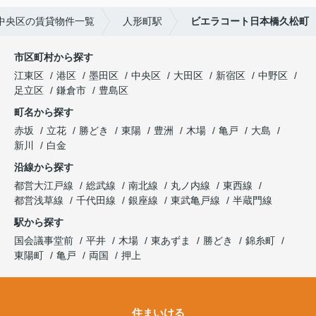
中央区の賃貸物件一覧
人形町駅
ビエラコート日本橋久松町
市区町村から探す
江東区
港区
墨田区
中央区
大田区
新宿区
中野区
足立区
鎌倉市
豊島区
町名から探す
赤坂
立花
勝どき
東陽
豊洲
木場
亀戸
大島
新川
白金
沿線から探す
都営大江戸線
総武線
南北線
丸ノ内線
東西線
都営浅草線
千代田線
銀座線
東武亀戸線
半蔵門線
駅から探す
国会議事堂前
平井
木場
東あずま
勝どき
錦糸町
東陽町
亀戸
両国
押上
住まいける