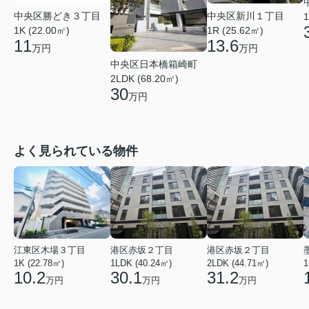
中央区新川１丁目
中央区勝どき３丁目
1
1R (25.62㎡)
1K (22.00㎡)
13.6
11
万円
万円
中央区日本橋箱崎町
2LDK (68.20㎡)
30
万円
よく見られている物件
江東区木場３丁目
港区赤坂２丁目
港区赤坂２丁目
1K (22.78㎡)
1LDK (40.24㎡)
2LDK (44.71㎡)
1
10.2
30.1
31.2
万円
万円
万円