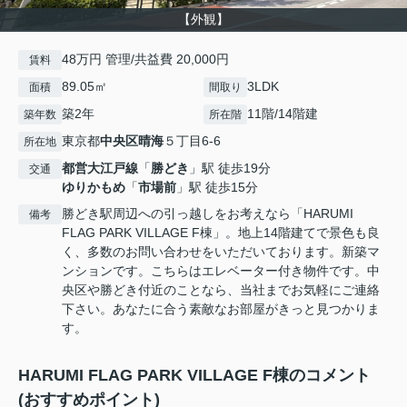
【外観】
48万円 管理/共益費 20,000円
賃料
89.05㎡
3LDK
面積
間取り
築2年
11階/14階建
築年数
所在階
東京都
中央区
晴海
５丁目6-6
所在地
都営大江戸線
「
勝どき
」駅 徒歩19分
交通
ゆりかもめ
「
市場前
」駅 徒歩15分
勝どき駅周辺への引っ越しをお考えなら「HARUMI
備考
FLAG PARK VILLAGE F棟」。地上14階建てで景色も良
く、多数のお問い合わせをいただいております。新築マ
ンションです。こちらはエレベーター付き物件です。中
央区や勝どき付近のことなら、当社までお気軽にご連絡
下さい。あなたに合う素敵なお部屋がきっと見つかりま
す。
HARUMI FLAG PARK VILLAGE F棟のコメント
(おすすめポイント)