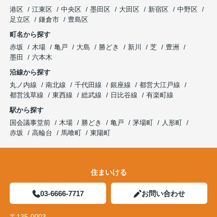
港区
江東区
中央区
墨田区
大田区
新宿区
中野区
足立区
鎌倉市
豊島区
町名から探す
赤坂
木場
亀戸
大島
勝どき
新川
芝
豊洲
墨田
六本木
沿線から探す
丸ノ内線
南北線
千代田線
銀座線
都営大江戸線
都営浅草線
東西線
総武線
日比谷線
有楽町線
駅から探す
国会議事堂前
木場
勝どき
亀戸
茅場町
人形町
赤坂
高輪台
馬喰町
東陽町
住まいける
03-6666-7717
お問い合わせ
〒135-0003