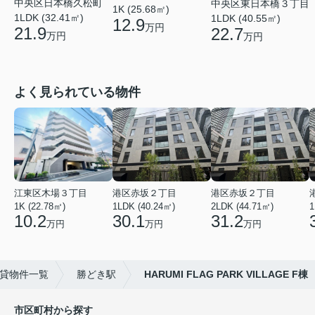
中央区日本橋久松町
中央区東日本橋３丁目
1K (25.68㎡)
1LDK (32.41㎡)
1LDK (40.55㎡)
12.9
万円
21.9
22.7
万円
万円
よく見られている物件
江東区木場３丁目
港区赤坂２丁目
港区赤坂２丁目
1K (22.78㎡)
1LDK (40.24㎡)
2LDK (44.71㎡)
1
10.2
30.1
31.2
万円
万円
万円
貸物件一覧
勝どき駅
HARUMI FLAG PARK VILLAGE F棟
市区町村から探す