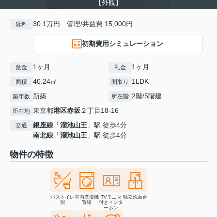
【外観】
30.1万円 管理/共益費 15,000円
賃料
初期費用シミュレーション
1ヶ月
1ヶ月
敷金
礼金
40.24㎡
1LDK
面積
間取り
新築
2階/5階建
築年数
所在階
東京都
港区
赤坂
２丁目18-16
所在地
銀座線
「
溜池山王
」駅 徒歩4分
交通
南北線
「
溜池山王
」駅 徒歩4分
物件の特徴
バストイレ
室内洗濯機
TVモニタ
独立洗面台
別
置場
付きインタ
ーホン