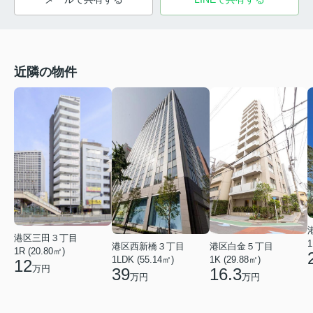
近隣の物件
港区三田３丁目
1
港区西新橋３丁目
港区白金５丁目
1R (20.80㎡)
1LDK (55.14㎡)
1K (29.88㎡)
12
万円
39
16.3
万円
万円