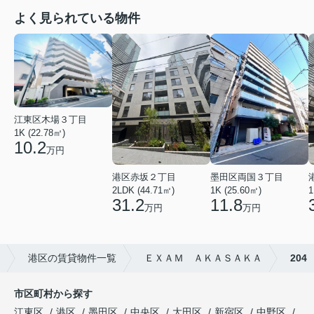
よく見られている物件
江東区木場３丁目
1K (22.78㎡)
10.2
万円
港区赤坂２丁目
墨田区両国３丁目
2LDK (44.71㎡)
1K (25.60㎡)
1
31.2
11.8
万円
万円
港区の賃貸物件一覧
ＥＸＡＭ ＡＫＡＳＡＫＡ
204
市区町村から探す
江東区
港区
墨田区
中央区
大田区
新宿区
中野区