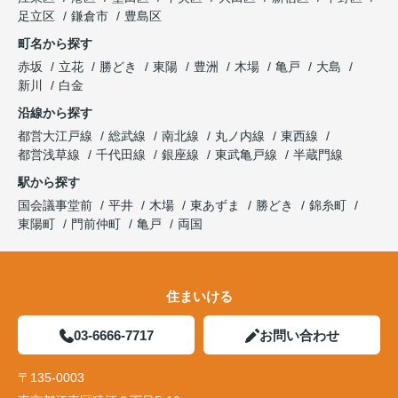
足立区
鎌倉市
豊島区
町名から探す
赤坂
立花
勝どき
東陽
豊洲
木場
亀戸
大島
新川
白金
沿線から探す
都営大江戸線
総武線
南北線
丸ノ内線
東西線
都営浅草線
千代田線
銀座線
東武亀戸線
半蔵門線
駅から探す
国会議事堂前
平井
木場
東あずま
勝どき
錦糸町
東陽町
門前仲町
亀戸
両国
住まいける
03-6666-7717
お問い合わせ
〒135-0003