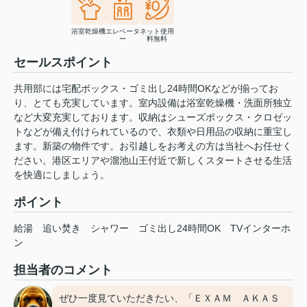
浴室乾燥機
エレベータ
ネット使用
ー
料無料
セールスポイント
共用部には宅配ボックス・ゴミ出し24時間OKなどが揃ってお
り、とても充実しています。室内設備は浴室乾燥機・洗面所独立
など大変充実しております。収納はシューズボックス・クロゼッ
トなどが備え付けられているので、衣類や日用品の収納に重宝し
ます。新築の物件です。お引越しをお考えの方は当社へお任せく
ださい。港区エリアや溜池山王付近で新しくスタートさせる生活
を快適にしましょう。
ポイント
給湯
追い焚き
シャワー
ゴミ出し24時間OK
TVインターホ
ン
担当者のコメント
ぜひ一度見ていただきたい、「ＥＸＡＭ ＡＫＡＳ