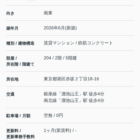
南東
向き
2026年6月(新築)
築年月
賃貸マンション / 鉄筋コンクリート
種別 / 建物構造
204 / 2階 / 5階建
部屋 /
所在階 / 階建て
東京都
港区
赤坂
２丁目18-16
所在地
銀座線
「
溜池山王
」駅 徒歩4分
交通
南北線
「
溜池山王
」駅 徒歩4分
空無 / 0円
駐車場 / 月額
1ヶ月(新賃料) / -
更新料 /
更新事務手数料