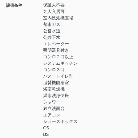
保証人不要
設備条件
２人入居可
室内洗濯機置場
都市ガス
公営水道
公共下水
エレベーター
照明器具付き
コンロ２口以上
システムキッチン
コンロ３口
バス・トイレ別
追焚機能浴室
浴室乾燥機
温水洗浄便座
シャワー
独立洗面台
エアコン
シューズボックス
CS
BS