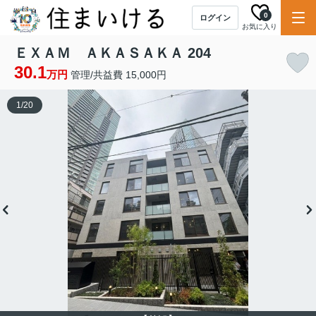
0
ログイン
お気に入り
ＥＸＡＭ ＡＫＡＳＡＫＡ 204
30.1
万円
管理/共益費 15,000円
1
/
20