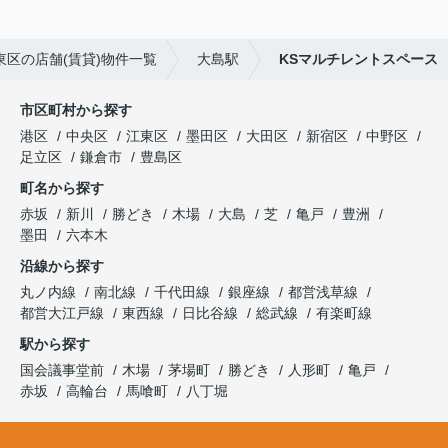
東区の店舗(賃貸)物件一覧
大島駅
KSマルチレントスペース
市区町村から探す
港区
中央区
江東区
墨田区
大田区
新宿区
中野区
足立区
鎌倉市
豊島区
町名から探す
赤坂
新川
勝どき
木場
大島
芝
亀戸
豊洲
墨田
六本木
沿線から探す
丸ノ内線
南北線
千代田線
銀座線
都営浅草線
都営大江戸線
東西線
日比谷線
総武線
有楽町線
駅から探す
国会議事堂前
木場
茅場町
勝どき
人形町
亀戸
赤坂
高輪台
馬喰町
八丁堀