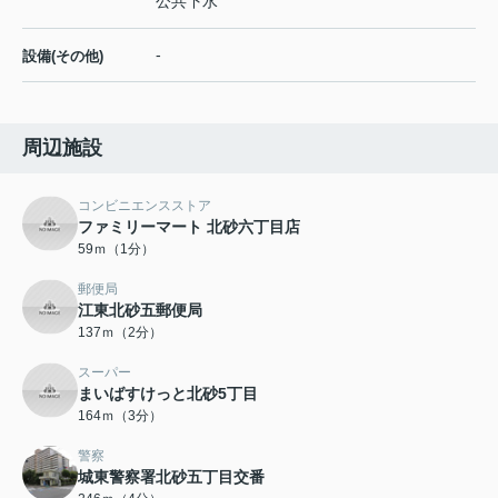
公共下水
-
設備(その他)
周辺施設
コンビニエンスストア
ファミリーマート 北砂六丁目店
59ｍ（1分）
郵便局
江東北砂五郵便局
137ｍ（2分）
スーパー
まいばすけっと北砂5丁目
164ｍ（3分）
警察
城東警察署北砂五丁目交番