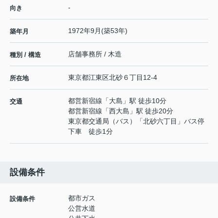
-
向き
1972年9月(築53年)
築年月
店舗事務所 / 木造
種別 / 構造
東京都
江東区
北砂
６丁目12-4
所在地
都営新宿線
「
大島
」駅 徒歩10分
交通
都営新宿線
「
西大島
」駅 徒歩20分
東京都交通局（バス）「北砂六丁目」バス停
下車 徒歩1分
設備条件
都市ガス
設備条件
公営水道