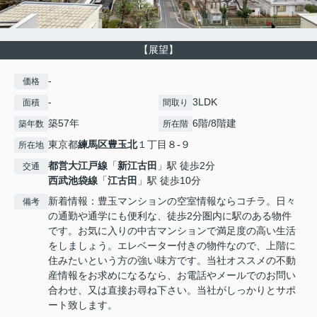
【展望】
-
価格
-
3LDK
面積
間取り
築57年
6階/8階建
築年数
所在階
東京都
練馬区
豊玉北
１丁目８-９
所在地
都営大江戸線
「
新江古田
」駅 徒歩2分
交通
西武池袋線
「
江古田
」駅 徒歩10分
新着情報：豊玉マンションの空室情報ならコチラ。日々
備考
の通勤や通学にも便利な、徒歩2分圏内に駅のある物件
です。お気に入りの中古マンションで満足度の高い生活
をしましょう。エレベーター付きの物件なので、上階に
住みたいという方の強い味方です。当社オススメの不動
産情報をお求めになるなら、お電話やメールでのお問い
合わせ、又は直接お尋ね下さい。当社がしっかりとサポ
ート致します。