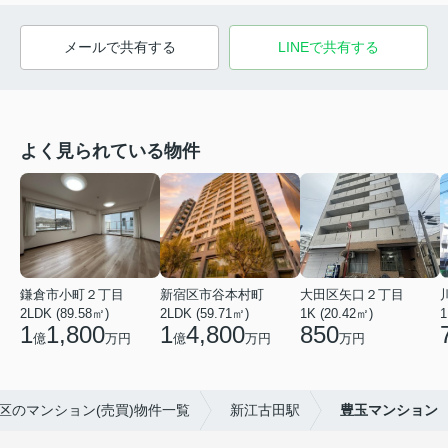
メールで共有する
LINEで共有する
よく見られている物件
鎌倉市小町２丁目
新宿区市谷本村町
大田区矢口２丁目
2LDK (89.58㎡)
2LDK (59.71㎡)
1K (20.42㎡)
1
1
1,800
1
4,800
850
億
万円
億
万円
万円
区のマンション(売買)物件一覧
新江古田駅
豊玉マンション