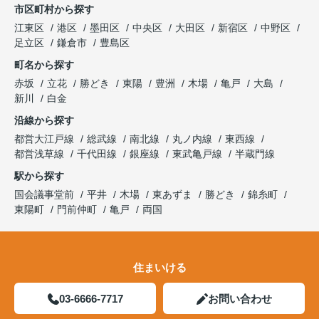
市区町村から探す
江東区
港区
墨田区
中央区
大田区
新宿区
中野区
足立区
鎌倉市
豊島区
町名から探す
赤坂
立花
勝どき
東陽
豊洲
木場
亀戸
大島
新川
白金
沿線から探す
都営大江戸線
総武線
南北線
丸ノ内線
東西線
都営浅草線
千代田線
銀座線
東武亀戸線
半蔵門線
駅から探す
国会議事堂前
平井
木場
東あずま
勝どき
錦糸町
東陽町
門前仲町
亀戸
両国
住まいける
03-6666-7717
お問い合わせ