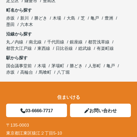
足立区
鎌倉市
豊島区
町名から探す
赤坂
新川
勝どき
木場
大島
芝
亀戸
豊洲
墨田
六本木
沿線から探す
丸ノ内線
南北線
千代田線
銀座線
都営浅草線
都営大江戸線
東西線
日比谷線
総武線
有楽町線
駅から探す
国会議事堂前
木場
茅場町
勝どき
人形町
亀戸
赤坂
高輪台
馬喰町
八丁堀
住まいける
03-6666-7717
お問い合わせ
〒135-0003
東京都江東区猿江２丁目5-10