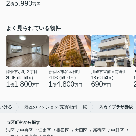
2
5,990
億
万円
よく見られている物件
鎌倉市小町２丁目
新宿区市谷本村町
川崎市宮前区南野川３丁目
2LDK (89.58㎡)
2LDK (59.71㎡)
1R (63.53㎡)
1
1
1,800
1
4,800
690
億
万円
億
万円
万円
いける
港区のマンション(売買)物件一覧
スカイプラザ赤坂
市区町村から探す
港区
中央区
江東区
墨田区
大田区
新宿区
中野区