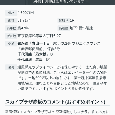
【外観】外観は落ち着いています
4,600万円
価格
31.71㎡
1R
面積
間取り
築47年
地下1階/5階建
築年数
所在階
東京都
港区
赤坂
８丁目6-27
所在地
銀座線
「
青山一丁目
」駅 バス2分 フジエクスプレス
交通
「赤坂郵便局前」 停歩5分
千代田線
「
乃木坂
」駅
千代田線
「
赤坂
」駅
通風採光やプライバシーが確保しやすく、また良い眺望
備考
が期待できる傾斜地。こちらはエレベーター付きの物件
です。土地600坪以上の物件です。第一種中高層住居専
用地域は、住むことを目的とした地域なので、住みやす
い環境です。おすすめポイントの多い物件です。
スカイプラザ赤坂のコメント(おすすめポイント)
新着情報：スカイプラザ赤坂の空室情報ならコチラ。多くの方に