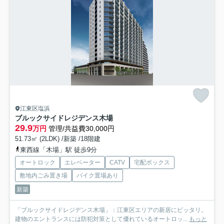
江東区塩浜
ブルックサイドレジデンス木場
29.9
万円
管理/共益費30,000円
51.73㎡ (2LDK) /新築 /18階建
東西線「木場」駅 徒歩9分
オートロック
エレベーター
CATV
宅配ボックス
敷地内ごみ置き場
バイク置場あり
新築
「ブルックサイドレジデンス木場」：江東区エリアの新居にピッタリ。
建物のエントランスには防犯対策として優れているオートロッ...
もっと