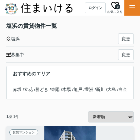
0
ログイン
お気に入り
塩浜の賃貸物件一覧
塩浜
変更
募集中
変更
おすすめのエリア
赤坂
/
立花
/
勝どき
/
東陽
/
木場
/
亀戸
/
豊洲
/
新川
/
大島
/
白金
1
棟
1
件
賃貸マンション