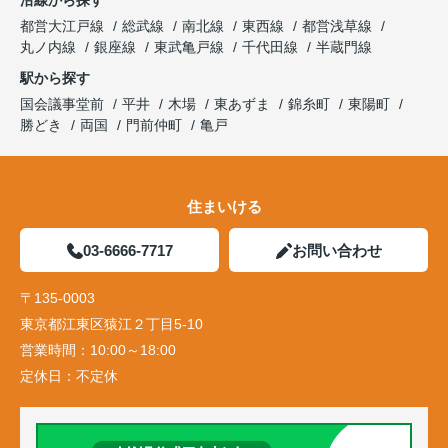
沿線から探す
都営大江戸線
総武線
南北線
東西線
都営浅草線
丸ノ内線
銀座線
東武亀戸線
千代田線
半蔵門線
駅から探す
国会議事堂前
平井
木場
東あずま
錦糸町
東陽町
勝どき
両国
門前仲町
亀戸
住まいける
03-6666-7717
お問い合わせ
〒135-0003
東京都江東区猿江２丁目5-10
営業時間：
10:00～18:00
定休日：
不定休