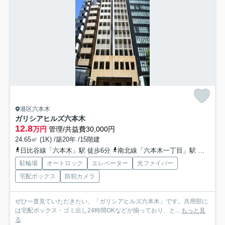
港区六本木
ガリシアヒルズ六本木
12.8
万円
管理/共益費30,000円
24.65㎡ (1K) /築20年 /15階建
日比谷線「六本木」駅 徒歩6分
南北線「六本木一丁目」駅 徒歩3分
駐輪場
オートロック
エレベーター
光ファイバー
宅配ボックス
防犯カメラ
ぜひ一度見ていただきたい、「ガリシアヒルズ六本木」です。共用部に
は宅配ボックス・ゴミ出し24時間OKなどが揃っており、と...
もっと見
る