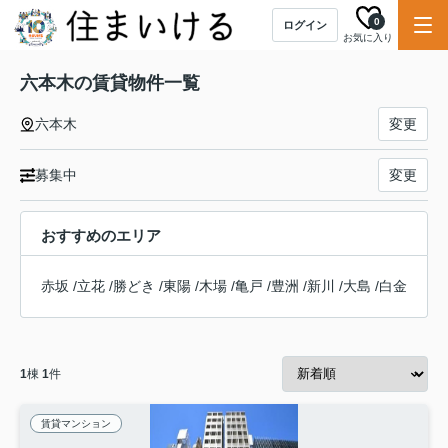
0
ログイン
お気に入り
六本木の賃貸物件一覧
六本木
変更
募集中
変更
おすすめのエリア
赤坂
/
立花
/
勝どき
/
東陽
/
木場
/
亀戸
/
豊洲
/
新川
/
大島
/
白金
1
棟
1
件
賃貸マンション