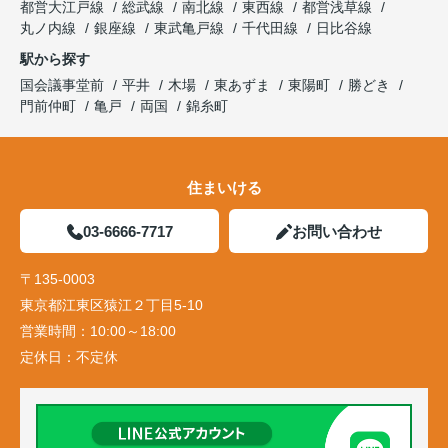
都営大江戸線
総武線
南北線
東西線
都営浅草線
丸ノ内線
銀座線
東武亀戸線
千代田線
日比谷線
駅から探す
国会議事堂前
平井
木場
東あずま
東陽町
勝どき
門前仲町
亀戸
両国
錦糸町
住まいける
03-6666-7717
お問い合わせ
〒135-0003
東京都江東区猿江２丁目5-10
営業時間：
10:00～18:00
定休日：
不定休